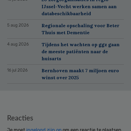
IJssel-Vecht werken samen aan
databeschikbaarheid
Regionale opschaling voor Beter
5 aug 2026
Thuis met Dementie
Tijdens het wachten op ggz gaan
4 aug 2026
de meeste patiënten naar de
huisarts
Bernhoven maakt 7 miljoen euro
16 jul 2026
winst over 2025
Reader
Reacties
Interactions
Je moet
ingelogd zijn op
om een reactie te plaatsen.