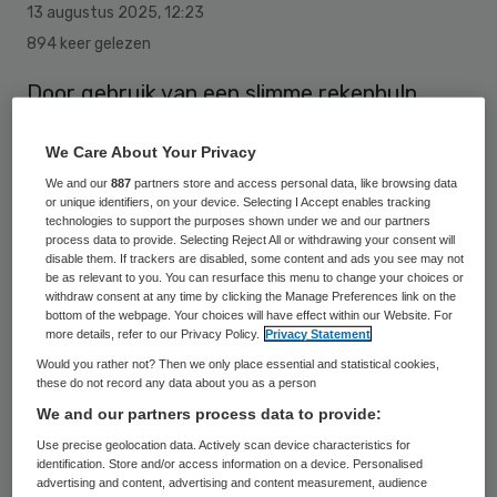
13 augustus 2025
,
12:23
894 keer gelezen
Door gebruik van een slimme rekenhulp
krijgen pasgeborenen met een mogelijke
We Care About Your Privacy
infectie minder vaak onnodig antibiotica. Dit
We and our
887
partners store and access personal data, like browsing data
leverde een vermindering van 72 procent
or unique identifiers, on your device. Selecting I Accept enables tracking
antibioticagebruik op, zonder nadelige
technologies to support the purposes shown under we and our partners
process data to provide. Selecting Reject All or withdrawing your consent will
effecten voor de baby. Daarnaast bespaart
disable them. If trackers are disabled, some content and ads you see may not
be as relevant to you. You can resurface this menu to change your choices or
het zorgkosten door minder
withdraw consent at any time by clicking the Manage Preferences link on the
bottom of the webpage. Your choices will have effect within our Website. For
ziekenhuisopnames.
more details, refer to our Privacy Policy.
Privacy Statement
Would you rather not? Then we only place essential and statistical cookies,
these do not record any data about you as a person
Met behulp van een slimme rekenhulp
We and our partners process data to provide:
kunnen artsen beter inschatten of
Use precise geolocation data. Actively scan device characteristics for
antibiotica echt nodig is. Dat blijkt uit
identification. Store and/or access information on a device. Personalised
advertising and content, advertising and content measurement, audience