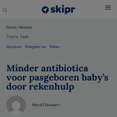
Search
this
Secondary
website
Sidebar
Home
›
Nieuws
Thema:
Tech
Opslaan
Reageer nu
Delen
Minder antibiotica
voor pasgeboren baby’s
door rekenhulp
Merel Flikweert