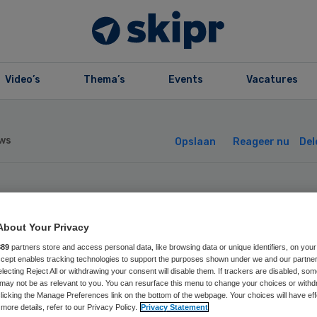
Video’s
Thema’s
Events
Vacatures
ws
Opslaan
Reageer nu
Del
rbeterpunten vo
About Your Privacy
ugdgevangenis D
889
partners store and access personal data, like browsing data or unique identifiers, on your
Accept enables tracking technologies to support the purposes shown under we and our partne
electing Reject All or withdrawing your consent will disable them. If trackers are disabled, so
nnerberg
may not be as relevant to you. You can resurface this menu to change your choices or withd
licking the Manage Preferences link on the bottom of the webpage. Your choices will have eff
more details, refer to our Privacy Policy.
Privacy Statement