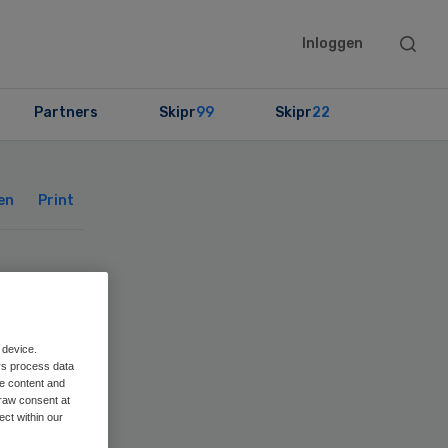
Searc
Inloggen
this
websit
Partners
Skipr
99
Skipr
22
Primary
Sidebar
en
Print
or
e
 device.
rs process data
me content and
raw consent at
ect within our