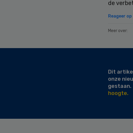
de verbe
Reageer op d
Meer over:
Secondary
Sidebar
Dit artike
onze nie
gestaan.
hoogte.