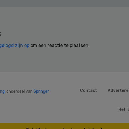
s
gelogd zijn op
om een reactie te plaatsen.
Contact
Advertere
ing
, onderdeel van
Springer
Het l