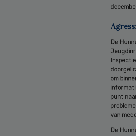
december
Agress
De Hunner
Jeugdinri
Inspectie
doorgelic
om binnen
informati
punt naa
problemen
van mede
De Hunne