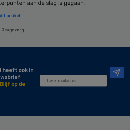
terpunten aan de slag is gegaan.
it artikel
Jeugdzorg
l heeft ook in
uwsbrief
Blijf op de