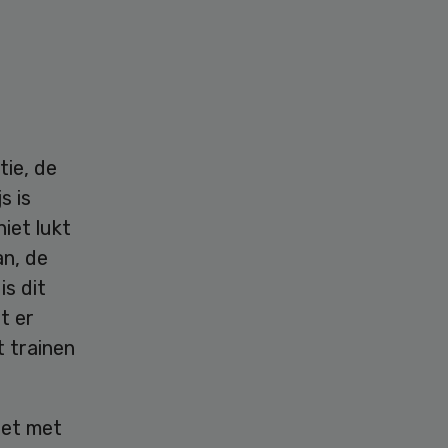
tie, de
s is
niet lukt
an, de
is dit
t er
t trainen
het met