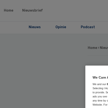
Home
Nieuwsbrief
Nieuws
Opinie
Podcast
Home
›
Nieu
Ve
We Care 
je
We and our
Selecting I 
to provide. S
Hu
ads you see 
any time by c
Website. For 