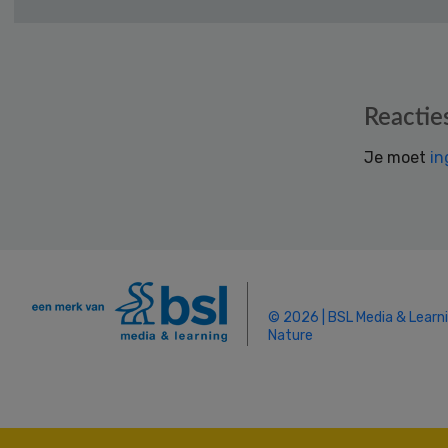
Reader
Reactie
Interactions
Je moet
in
© 2026 | BSL Media & Learn
Nature