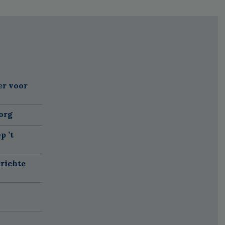
er voor
org
p ’t
richte