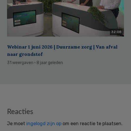
32:08
Webinar 1 juni 2026 | Duurzame zorg | Van afval
naar grondstof
31 weergaven
· 8 jaar geleden
Reader
Reacties
Interactions
Je moet
ingelogd zijn op
om een reactie te plaatsen.