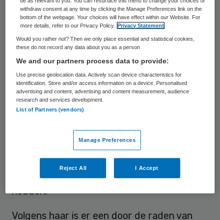
be as relevant to you. You can resurface this menu to change your choices or
withdraw consent at any time by clicking the Manage Preferences link on the
Vrouwenklinieken. Hier zouden de
bottom of the webpage. Your choices will have effect within our Website. For
more details, refer to our Privacy Policy.
Privacy Statement
specialiteiten van verloskundigen en de
Would you rather not? Then we only place essential and statistical cookies,
ziekenhuizen samenkomen: de
these do not record any data about you as a person
verloskundigen richten zich op de
We and our partners process data to provide:
begeleiding van vrouwen, met faciliteiten
Use precise geolocation data. Actively scan device characteristics for
identification. Store and/or access information on a device. Personalised
als pijnstilling en ctg-apparaten, terwijl het
advertising and content, advertising and content measurement, audience
research and services development.
ziekenhuispersoneel het over kan nemen op
List of Partners (vendors)
het moment dat zwaarder medisch
ingrijpen nodig is. EVAA-directeur Joke
Manage Preferences
Klinkert zegt tegen
De Monito
r: “Zo krijgt
de barende van alles het beste, maar hoeft
Reject All
I Accept
ze geen duur ziekenhuisbed bezet te
houden.”
Volgens haar is er een door de raden van