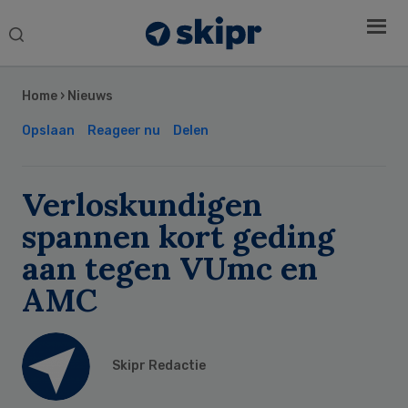
Search
this
Secondary
website
Sidebar
Home
›
Nieuws
Opslaan
Reageer nu
Delen
Verloskundigen
spannen kort geding
aan tegen VUmc en
AMC
Skipr Redactie