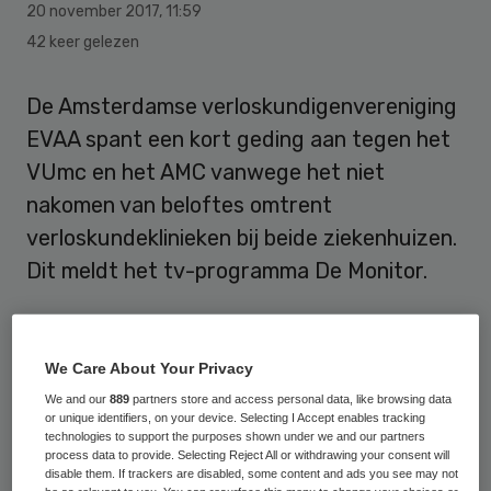
20 november 2017
,
11:59
42 keer gelezen
De Amsterdamse verloskundigenvereniging
EVAA spant een kort geding aan tegen het
VUmc en het AMC vanwege het niet
nakomen van beloftes omtrent
verloskundeklinieken bij beide ziekenhuizen.
Dit meldt het tv-programma De Monitor.
De verloskundigen hebben samen met de
twee ziekenhuizen als oplossing voor het
We Care About Your Privacy
volmeldingsprobleem in hun regio bedacht
We and our
889
partners store and access personal data, like browsing data
or unique identifiers, on your device. Selecting I Accept enables tracking
dat er in totaal 1400 vierkante meter
technologies to support the purposes shown under we and our partners
beschikbaar wordt gesteld op het terrein
process data to provide. Selecting Reject All or withdrawing your consent will
disable them. If trackers are disabled, some content and ads you see may not
van het VUmc en het AMC voor zogeheten