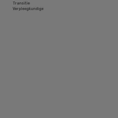
Transitie
Verpleegkundige
Primary
Sidebar