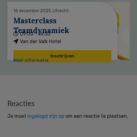
16 december 2025, Utrecht
Masterclass
Teamdynamiek
09:00 - 16:30
Van der Valk Hotel
Inschrijven
Meer informatie
Reader
Reacties
Interactions
Je moet
ingelogd zijn op
om een reactie te plaatsen.