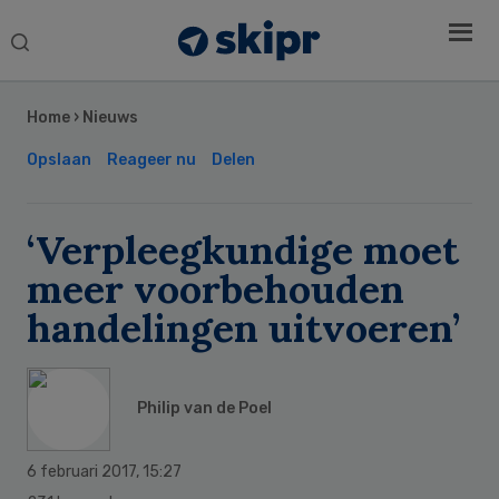
Search
this
Secondary
website
Sidebar
Home
›
Nieuws
Opslaan
Reageer nu
Delen
‘Verpleegkundige moet
meer voorbehouden
handelingen uitvoeren’
Philip van de Poel
6 februari 2017
,
15:27