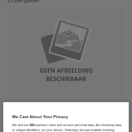
231 keer gelezen
Hbo-verpleegkundigen moeten bij wijze van
experiment de zelfstandige bevoegdheid
We Care About Your Privacy
krijgen om een aantal voorbehouden
We and our
889
partners store and access personal data, like browsing data
or unique identifiers, on your device. Selecting I Accept enables tracking