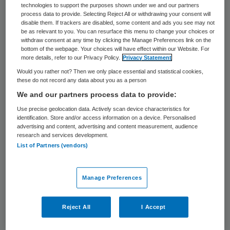
handelingen uit te voeren. Dat bepleit
technologies to support the purposes shown under we and our partners
process data to provide. Selecting Reject All or withdrawing your consent will
beroepsvereniging V&VN in een advies aan
disable them. If trackers are disabled, some content and ads you see may not
be as relevant to you. You can resurface this menu to change your choices or
het ministerie van VWS.
withdraw consent at any time by clicking the Manage Preferences link on the
bottom of the webpage. Your choices will have effect within our Website. For
Het experiment zou wat V&VN betreft in
more details, refer to our Privacy Policy.
Privacy Statement
Would you rather not? Then we only place essential and statistical cookies,
2020 kunnen starten en zich in eerste
these do not record any data about you as a person
instantie moeten richten op vier
We and our partners process data to provide:
handelingen. Het gaat hier om het
Use precise geolocation data. Actively scan device characteristics for
identification. Store and/or access information on a device. Personalised
verrichten van blaaskatheterisatie, het
advertising and content, advertising and content measurement, audience
inbrengen van een maagsonde, het
research and services development.
List of Partners (vendors)
voorschrijven van receptgeneesmiddelen
binnen een specifieke setting en
Manage Preferences
wondverzorging.
Volgens V&VN is een
uitbreiding van de
Reject All
I Accept
bevoegdheden van verpleegkundigen
de