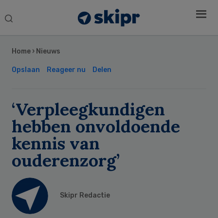
Search
this
Secondary
website
Sidebar
Home
›
Nieuws
Opslaan
Reageer nu
Delen
‘Verpleegkundigen
hebben onvoldoende
kennis van
ouderenzorg’
Skipr Redactie