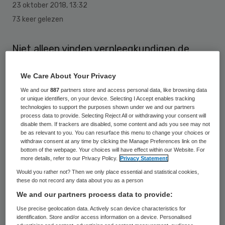
23 oktober 2018
,
13:32
73 keer gelezen
Niet alleen vinden verpleegkundigen de
ouderenzorg weinig aantrekkelijk, het
We Care About Your Privacy
ontbreekt hen vaak ook aan kennis. Ruim
We and our
887
partners store and access personal data, like browsing data
een derde van alle verpleegkundigen weet
or unique identifiers, on your device. Selecting I Accept enables tracking
onvoldoende om patiënten van 70-plus
technologies to support the purposes shown under we and our partners
process data to provide. Selecting Reject All or withdrawing your consent will
goede zorg te kunnen bieden. Ziekenhuizen
disable them. If trackers are disabled, some content and ads you see may not
be as relevant to you. You can resurface this menu to change your choices or
zullen moeten samenwerken en nieuwe
withdraw consent at any time by clicking the Manage Preferences link on the
bottom of the webpage. Your choices will have effect within our Website. For
scholingstrajecten ontwikkelen om dit
more details, refer to our Privacy Policy.
Privacy Statement
tegen te gaan.
Would you rather not? Then we only place essential and statistical cookies,
these do not record any data about you as a person
Het gebrekkige kennisniveau is de
We and our partners process data to provide:
belangrijkste conclusie van een
Use precise geolocation data. Actively scan device characteristics for
identification. Store and/or access information on a device. Personalised
grootschalige studie onder coördinatie van