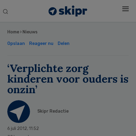
Search
this
Secondary
website
Sidebar
Home
›
Nieuws
Opslaan
Reageer nu
Delen
‘Verplichte zorg
kinderen voor ouders is
onzin’
Skipr Redactie
6 juli 2012
,
11:52