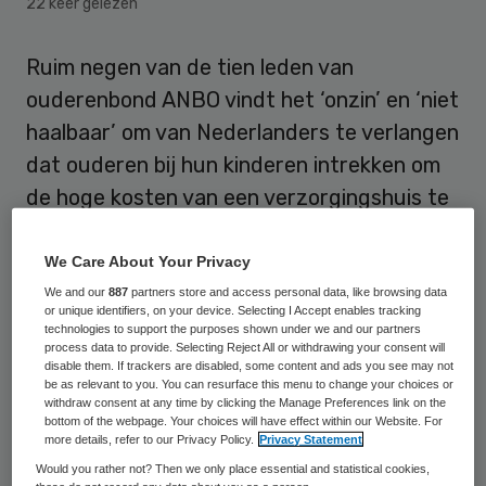
22 keer gelezen
Ruim negen van de tien leden van
ouderenbond ANBO vindt het ‘onzin’ en ‘niet
haalbaar’ om van Nederlanders te verlangen
dat ouderen bij hun kinderen intrekken om
de hoge kosten van een verzorgingshuis te
besparen.
We Care About Your Privacy
Een ander komt naar voren uit
ANBO-
We and our
887
partners store and access personal data, like browsing data
onderzoek
naar de toekomst van de zorg
or unique identifiers, on your device. Selecting I Accept enables tracking
technologies to support the purposes shown under we and our partners
onder ruim 1400 leden. Ook het belonen van
process data to provide. Selecting Reject All or withdrawing your consent will
disable them. If trackers are disabled, some content and ads you see may not
gezonder leven wordt naar de prullenbak
be as relevant to you. You can resurface this menu to change your choices or
withdraw consent at any time by clicking the Manage Preferences link on the
verwezen: 37 procent van de
bottom of the webpage. Your choices will have effect within our Website. For
more details, refer to our Privacy Policy.
Privacy Statement
ondervraagden noemt het onhaalbaar in de
Would you rather not? Then we only place essential and statistical cookies,
praktijk, slechts 20 procent vindt het een