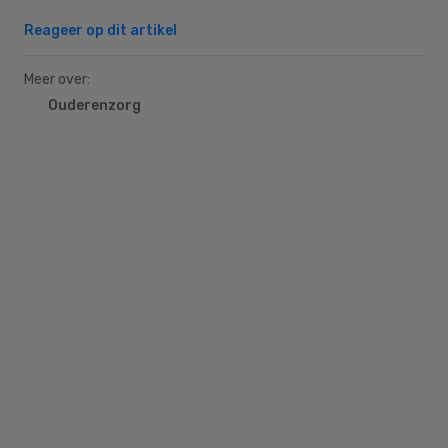
Reageer op dit artikel
Meer over:
Ouderenzorg
Primary
Sidebar