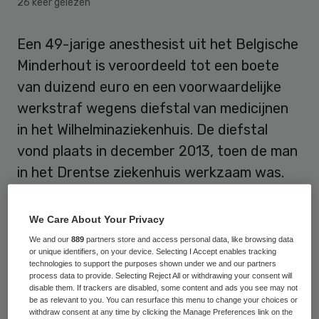
26 keer gelezen
Een 49-jarige anesthesist uit het Belgische
Minderhout is veroordeeld tot een boete
van duizend euro en een voorwaardelijke
werkstraf wegens diefstal van medicijnen
in het Wilhelminaziekenhuis. De diefstal
vond plaats in december 2013, toen de man
in het Drentse ziekenhuis werkzaam was.
De anesthesist was verslaafd en kon
We Care About Your Privacy
makkelijk aan verdovende middelen komen,
We and our
889
partners store and access personal data, like browsing data
meldt
RTV Drenthe
. De zaak kwam aan het
or unique identifiers, on your device. Selecting I Accept enables tracking
technologies to support the purposes shown under we and our partners
licht toen een apotheker in Ulvenhout in
process data to provide. Selecting Reject All or withdrawing your consent will
disable them. If trackers are disabled, some content and ads you see may not
Brabant vraagtekens zette bij recepten die
be as relevant to you. You can resurface this menu to change your choices or
in Assen waren uitgeschreven. In het
withdraw consent at any time by clicking the Manage Preferences link on the