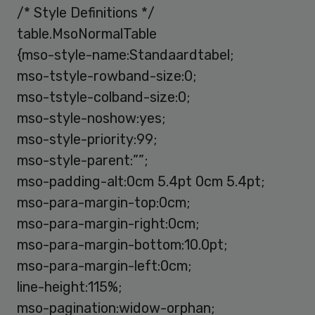
/* Style Definitions */
table.MsoNormalTable
{mso-style-name:Standaardtabel;
mso-tstyle-rowband-size:0;
mso-tstyle-colband-size:0;
mso-style-noshow:yes;
mso-style-priority:99;
mso-style-parent:””;
mso-padding-alt:0cm 5.4pt 0cm 5.4pt;
mso-para-margin-top:0cm;
mso-para-margin-right:0cm;
mso-para-margin-bottom:10.0pt;
mso-para-margin-left:0cm;
line-height:115%;
mso-pagination:widow-orphan;