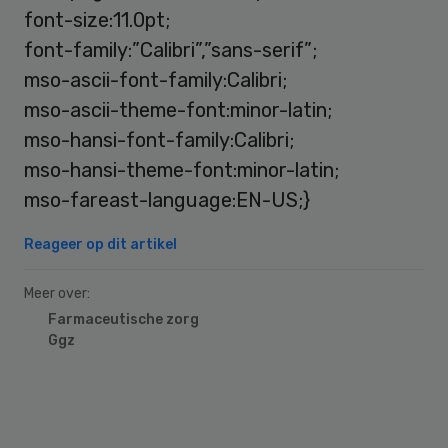
font-size:11.0pt;
font-family:”Calibri”,”sans-serif”;
mso-ascii-font-family:Calibri;
mso-ascii-theme-font:minor-latin;
mso-hansi-font-family:Calibri;
mso-hansi-theme-font:minor-latin;
mso-fareast-language:EN-US;}
Reageer op dit artikel
Meer over:
Farmaceutische zorg
Ggz
Primary
Sidebar