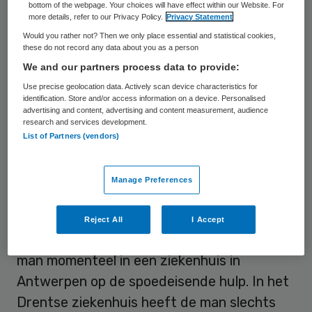
bottom of the webpage. Your choices will have effect within our Website. For
ziekenhuis in Assen was juist een onderzoek
more details, refer to our Privacy Policy.
Privacy Statement
gaande naar het verschil in de
Would you rather not? Then we only place essential and statistical cookies,
these do not record any data about you as a person
medicijnenvoorraad en werd al gedacht aan
We and our partners process data to provide:
de Belgische anesthesist die plotseling
Use precise geolocation data. Actively scan device characteristics for
ontslag had genomen.
identification. Store and/or access information on a device. Personalised
advertising and content, advertising and content measurement, audience
research and services development.
De arts bekende zijn daad meteen. Hij had
List of Partners (vendors)
bij zijn vertrek in Assen een receptenblok
meegenomen. Hij was in België al eens
Manage Preferences
behandeld voor deze verslaving. In Assen
begon hij uit eenzaamheid opnieuw te
Reject All
I Accept
gebruiken. Ondanks de terugval werkt de
man momenteel in een ziekenhuis in
Antwerpen op de spoedeisende hulp. In het
Drentse ziekenhuis heeft de man slechts