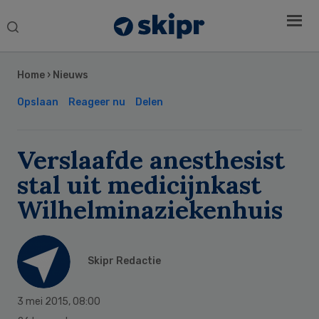
Search
this
Secondary
website
Sidebar
Home
›
Nieuws
Opslaan
Reageer nu
Delen
Verslaafde anesthesist
stal uit medicijnkast
Wilhelminaziekenhuis
Skipr Redactie
3 mei 2015
,
08:00