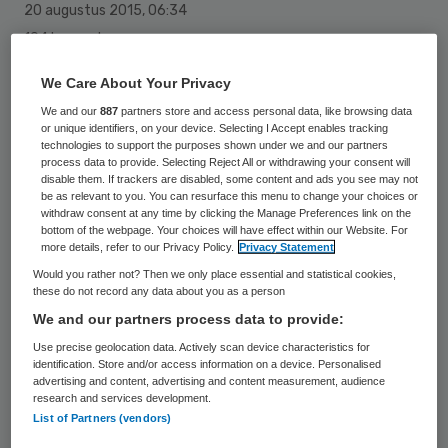
20 augustus 2015
,
06:34
104 keer gelezen
We Care About Your Privacy
Er zijn vervalste recepten voor zolpidem
We and our
887
partners store and access personal data, like browsing data
10mg en zoplicon 7,5mg aangeboden in een
or unique identifiers, on your device. Selecting I Accept enables tracking
technologies to support the purposes shown under we and our partners
apotheek in Den Haag. Hiervan heeft de
process data to provide. Selecting Reject All or withdrawing your consent will
disable them. If trackers are disabled, some content and ads you see may not
KNMP een melding gekregen.
be as relevant to you. You can resurface this menu to change your choices or
withdraw consent at any time by clicking the Manage Preferences link on the
bottom of the webpage. Your choices will have effect within our Website. For
Twee recepten voor zolpidem 10mg en
more details, refer to our Privacy Policy.
Privacy Statement
zopiclon 7,5mg waren zogenaamd
Would you rather not? Then we only place essential and statistical cookies,
these do not record any data about you as a person
afkomstig van dr. Van Spelde. Het is
We and our partners process data to provide:
bevestigd dat de patiënt op dit recept niet
Use precise geolocation data. Actively scan device characteristics for
bekend is bij deze arts.
identification. Store and/or access information on a device. Personalised
advertising and content, advertising and content measurement, audience
research and services development.
De persoon die de vervalste recepten
List of Partners (vendors)
aanbood, was eerder al in de apotheek met