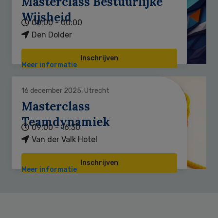
Masterclass Bestuurlijke
Wijsheid
00:00 - 00:00
Den Dolder
Inschrijven
Meer informatie
16 december 2025, Utrecht
Masterclass
Teamdynamiek
09:00 - 16:30
Van der Valk Hotel
Inschrijven
Meer informatie