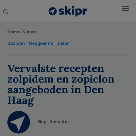
Search
this
Secondary
website
Sidebar
Home
›
Nieuws
Opslaan
Reageer nu
Delen
Vervalste recepten
zolpidem en zopiclon
aangeboden in Den
Haag
Skipr Redactie