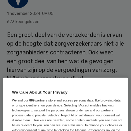
1 november 2024
,
09:05
673 keer gelezen
Een groot deel van de verzekerden is ervan
op de hoogte dat zorgverzekeraars niet alle
zorgaanbieders contracteren. Ook weet
een groot deel van hen wat de gevolgen
hiervan zijn op de vergoedingen van zorg,
blijkt uit onderzoek van Nivel.
We Care About Your Privacy
Of zij informatie over de contractering
We and our
889
partners store and access personal data, like browsing data
or unique identifiers, on your device. Selecting I Accept enables tracking
daadwerkelijk meenemen in hun keuze voor
technologies to support the purposes shown under we and our partners
een zorgverzekeraar verschilt tussen
process data to provide. Selecting Reject All or withdrawing your consent will
disable them. If trackers are disabled, some content and ads you see may not
verzekerden. Zo letten verzekerden die in
be as relevant to you. You can resurface this menu to change your choices or
withdraw consent at any time by clicking the Manage Preferences link on the