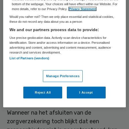
het wisselseizoen 2023-2024 (van half
bottom of the webpage. Your choices will have effect within our Website. For
more details, refer to our Privacy Policy.
Privacy Statement
november tot 1 februari) zijn gewisseld van
Would you rather not? Then we only place essential and statistical cookies,
zorgverzekeraar vaker op deze
these do not record any data about you as a person
contractering dan verzekerden die bij hun
We and our partners process data to provide:
verzekeraar bleven.
Use precise geolocation data. Actively scan device characteristics for
identification. Store and/or access information on a device. Personalised
advertising and content, advertising and content measurement, audience
Zorgverzekeraars bieden steeds minder
research and services development.
List of Partners (vendors)
polissen aan waarbij alle zorgaanbieders
vergoed worden. Om een weloverwogen
Manage Preferences
keuze voor een polis te kunnen maken, is
het voor verzekerden van belang om te
Reject All
I Accept
weten dat zorgverzekeraars
zorgaanbieders selectief contracteren.
Wanneer na het afsluiten van de
zorgverzekering toch blijkt dat een