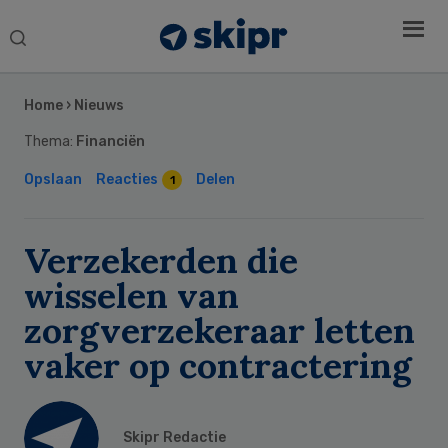
Search
this
Secondary
website
Sidebar
Home
›
Nieuws
Thema:
Financiën
Opslaan
Reacties
Delen
1
Verzekerden die
wisselen van
zorgverzekeraar letten
vaker op contractering
Skipr Redactie