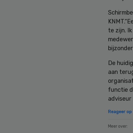
Schirmbec
KNMT.“Ee
te zijn.
medewerk
bijzonder
De huidig
aan teru
organisat
functie d
adviseur
Reageer op d
Meer over: