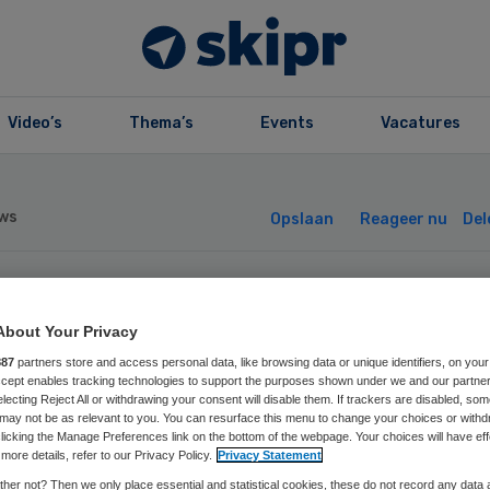
Video’s
Thema’s
Events
Vacatures
ws
Opslaan
Reageer nu
Del
N-directeur
About Your Privacy
887
partners store and access personal data, like browsing data or unique identifiers, on your
hirmbeck stapt o
Accept enables tracking technologies to support the purposes shown under we and our partne
electing Reject All or withdrawing your consent will disable them. If trackers are disabled, so
may not be as relevant to you. You can resurface this menu to change your choices or withd
ar KNMT
licking the Manage Preferences link on the bottom of the webpage. Your choices will have eff
more details, refer to our Privacy Policy.
Privacy Statement
her not? Then we only place essential and statistical cookies, these do not record any data