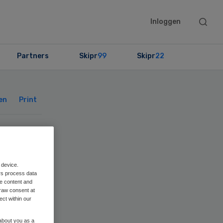
Searc
Inloggen
this
websit
Partners
Skipr
99
Skipr
22
Primary
Sidebar
en
Print
 device.
ver
rs process data
me content and
raw consent at
ect within our
 about you as a