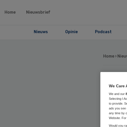
Home
Nieuwsbrief
Nieuws
Opinie
Podcast
Home
›
Nieu
VG
We Care 
We and our
Sc
Selecting I 
to provide. S
ads you see 
na
any time by c
Website. For 
Would you rat