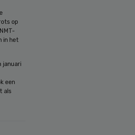
de
rots op
 KNMT-
 in het
 januari
ok een
t als