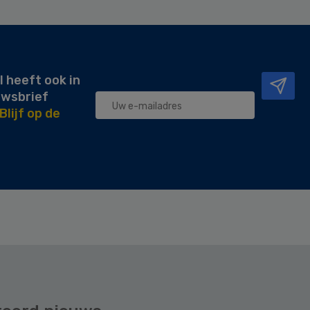
l heeft ook in
uwsbrief
Blijf op de