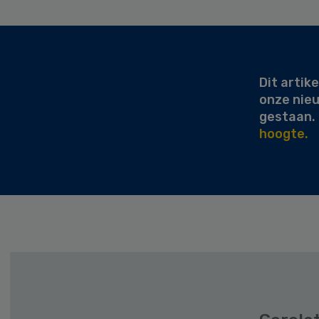
Secondary
Sidebar
Dit artike
onze nie
gestaan.
hoogte.