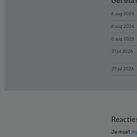
Gerela
6 aug 2026
6 aug 2026
5 aug 2026
31 jul 2026
29 jul 2026
Reader
Reactie
Interactions
Je moet
in