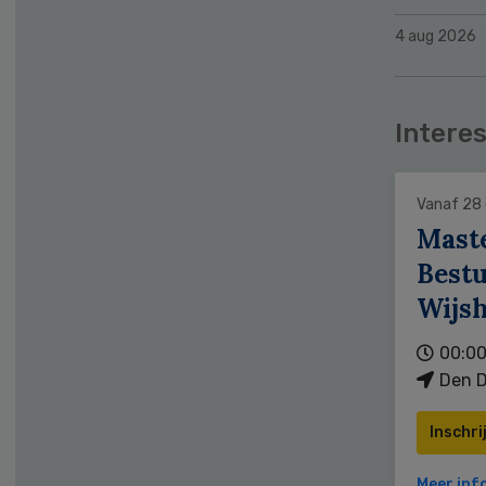
4 aug 2026
Interes
Vanaf 28
Mast
Bestu
Wijs
00:00
Den D
Inschri
Meer inf