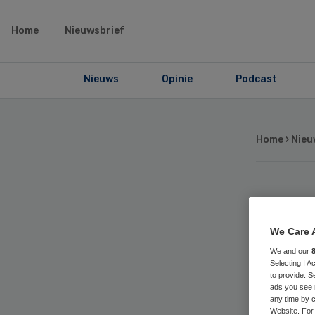
Home
Nieuwsbrief
Nieuws
Opinie
Podcast
Home
›
Nieu
VGZ
We Care 
He
We and our
Selecting I 
to provide. S
ads you see 
any time by c
Website. For 