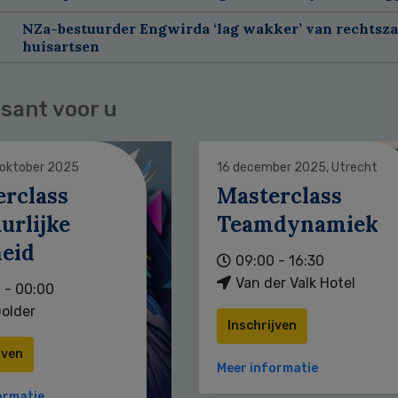
NZa-bestuurder Engwirda ‘lag wakker’ van rechtsz
huisartsen
sant voor u
 oktober 2025
16 december 2025, Utrecht
erclass
Masterclass
urlijke
Teamdynamiek
heid
09:00 - 16:30
Van der Valk Hotel
 - 00:00
older
Inschrijven
jven
Meer informatie
ormatie