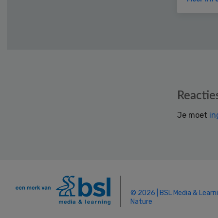
Reader
Reactie
Interactions
Je moet
in
© 2026 | BSL Media & Learn
Nature