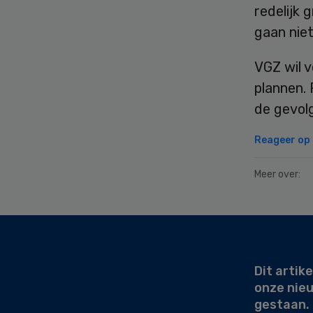
redelijk 
gaan niet
VGZ wil v
plannen.
de gevol
Reageer op d
Meer over:
Secondary
Sidebar
Dit artike
onze nie
gestaan.