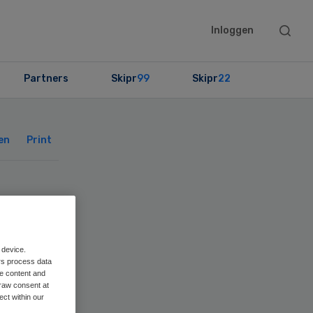
Searc
Inloggen
this
websit
Partners
Skipr
99
Skipr
22
Primary
Sidebar
en
Print
in
 device.
rs process data
me content and
raw consent at
ect within our