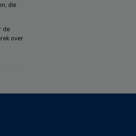
n, die
r de
rek over