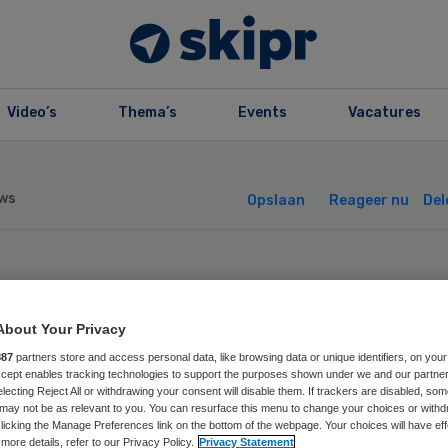
Video’s
Thema’s
Events
Vacatures
ws
Opslaan
Reageer nu
Del
 sluit vestiging 
About Your Privacy
erlen
887
partners store and access personal data, like browsing data or unique identifiers, on your
Accept enables tracking technologies to support the purposes shown under we and our partne
electing Reject All or withdrawing your consent will disable them. If trackers are disabled, so
may not be as relevant to you. You can resurface this menu to change your choices or withd
licking the Manage Preferences link on the bottom of the webpage. Your choices will have eff
more details, refer to our Privacy Policy.
Privacy Statement