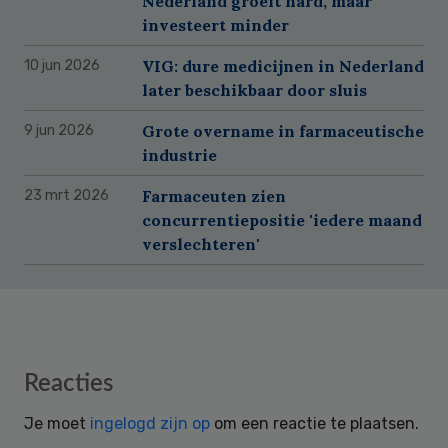
Nederland groeit hard, maar
investeert minder
VIG: dure medicijnen in Nederland
10 jun 2026
later beschikbaar door sluis
Grote overname in farmaceutische
9 jun 2026
industrie
Farmaceuten zien
23 mrt 2026
concurrentiepositie 'iedere maand
verslechteren'
Reader
Reacties
Interactions
Je moet
ingelogd zijn op
om een reactie te plaatsen.