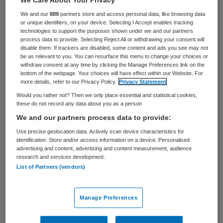
Een fusie tussen farmaceut Pfizer en
We and our
889
partners store and access personal data, like browsing data
or unique identifiers, on your device. Selecting I Accept enables tracking
branchegenoot Allergan lijkt aanstaande.
technologies to support the purposes shown under we and our partners
process data to provide. Selecting Reject All or withdrawing your consent will
Volgens ingewijden bevinden de eerder
disable them. If trackers are disabled, some content and ads you see may not
aangekondigde verkennende gesprekken
be as relevant to you. You can resurface this menu to change your choices or
withdraw consent at any time by clicking the Manage Preferences link on the
zich in een vergevorderd stadium. Pfizer
bottom of the webpage. Your choices will have effect within our Website. For
more details, refer to our Privacy Policy.
Privacy Statement
zou daarbij bereid zijn tot 150 miljard dollar
Would you rather not? Then we only place essential and statistical cookies,
(140 miljard euro) te willen betalen voor
these do not record any data about you as a person
Allergan.
We and our partners process data to provide:
Use precise geolocation data. Actively scan device characteristics for
identification. Store and/or access information on a device. Personalised
Volgens de bronnen zal de deal komende
advertising and content, advertising and content measurement, audience
maandag worden aangekondigd. De
research and services development.
List of Partners (vendors)
discussie die nog wordt gevoerd, gaat over
de exacte prijs per aandeel.
Manage Preferences
Als Pfizer, dat onder meer bekend is van