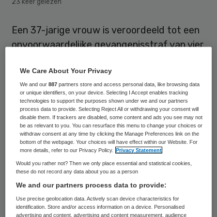
23 keer gelezen
Een 37-jarige vrouw is veroordeeld tot een
onvoorwaardelijke gevangenisstraf van vier
jaar en tbs met dwangverpleging voor
We Care About Your Privacy
poging tot moord op een kinderarts van een
We and our
887
partners store and access personal data, like browsing data
consultatiebureau in Zoetermeer. De vrouw
or unique identifiers, on your device. Selecting I Accept enables tracking
moet de kinderarts een schadevergoeding
technologies to support the purposes shown under we and our partners
process data to provide. Selecting Reject All or withdrawing your consent will
van ruim 8000 euro betalen, oordeelde de
disable them. If trackers are disabled, some content and ads you see may not
be as relevant to you. You can resurface this menu to change your choices or
rechtbank in Den Haag woensdag. De
withdraw consent at any time by clicking the Manage Preferences link on the
bottom of the webpage. Your choices will have effect within our Website. For
strafmaat is conform de eis van het
more details, refer to our Privacy Policy.
Privacy Statement
Openbaar Ministerie (OM).
Would you rather not? Then we only place essential and statistical cookies,
these do not record any data about you as a person
De vrouw houdt de kinderarts ervoor
We and our partners process data to provide:
verantwoordelijk dat haar zoon autistisch is
Use precise geolocation data. Actively scan device characteristics for
identification. Store and/or access information on a device. Personalised
geworden na een inenting. Vorig jaar zomer
advertising and content, advertising and content measurement, audience