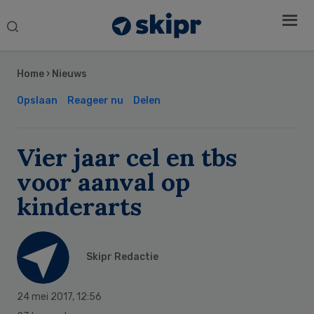
Search
this
Secondary
website
Sidebar
Home
›
Nieuws
Opslaan
Reageer nu
Delen
Vier jaar cel en tbs
voor aanval op
kinderarts
Skipr Redactie
24 mei 2017
,
12:56