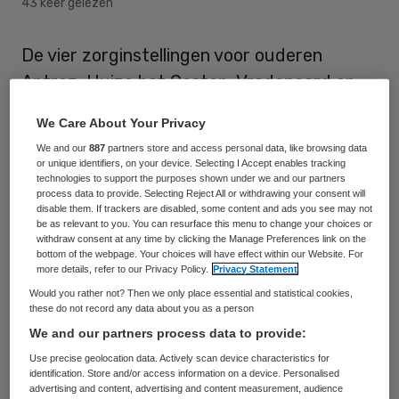
43 keer gelezen
De vier zorginstellingen voor ouderen
Antroz, Huize het Oosten, Vredenoord en
Warande in Midden-Nederland willen nauw
We Care About Your Privacy
gaan samenwerken om veranderingen in de
We and our
887
partners store and access personal data, like browsing data
ouderenzorg het hoofd te bieden. Zij
or unique identifiers, on your device. Selecting I Accept enables tracking
technologies to support the purposes shown under we and our partners
hebben hiertoe op 6 maart een
process data to provide. Selecting Reject All or withdrawing your consent will
disable them. If trackers are disabled, some content and ads you see may not
intentieverklaring ondertekend.
be as relevant to you. You can resurface this menu to change your choices or
withdraw consent at any time by clicking the Manage Preferences link on the
bottom of the webpage. Your choices will have effect within our Website. For
Zij willen samenwerken “vanuit een
more details, refer to our Privacy Policy.
Privacy Statement
zelfstandige, niet gefuseerde positie
Would you rather not? Then we only place essential and statistical cookies,
these do not record any data about you as a person
waarin de eigen identiteit gewaarborgd
We and our partners process data to provide:
blijft”, zegt Francine Witten,
Use precise geolocation data. Actively scan device characteristics for
beleidsmedewerker Communicatie en
identification. Store and/or access information on a device. Personalised
advertising and content, advertising and content measurement, audience
Projecten bij Huize Het Oosten in Bilthoven.