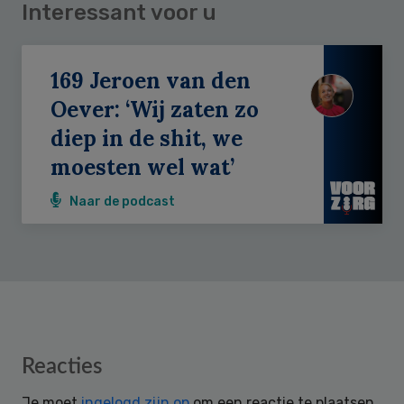
Interessant voor u
169 Jeroen van den
Oever: ‘Wij zaten zo
diep in de shit, we
moesten wel wat’
Naar de podcast
Reader
Reacties
Interactions
Je moet
ingelogd zijn op
om een reactie te plaatsen.