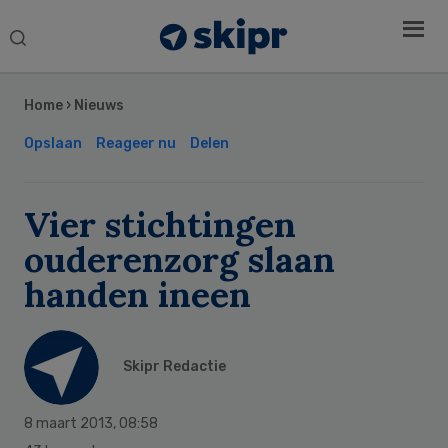
Search
this
Secondary
website
Sidebar
Home
›
Nieuws
Opslaan
Reageer nu
Delen
Vier stichtingen
ouderenzorg slaan
handen ineen
Skipr Redactie
8 maart 2013
,
08:58