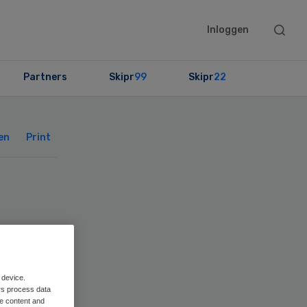
Searc
Inloggen
this
websit
Partners
Skipr
99
Skipr
22
Primary
Sidebar
en
Print
end
 device.
rs process data
me content and