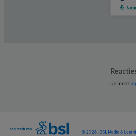
Naa
Reader
Reactie
Interactions
Je moet
in
© 2026 | BSL Media & Learn