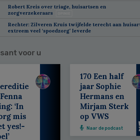
Robert Kreis over triage, huisartsen en
zorgverzekeraars
OPINIE
Rechter: Zilveren Kruis twijfelde terecht aan huisar
extreem veel ‘spoedzorg’ leverde
sant voor u
170 Een half
ereditie
jaar Sophie
 Fenna
Hermans en
ing: ‘In
Mirjam Sterk
org mis
op VWS
et yes!-
Naar de podcast
el’