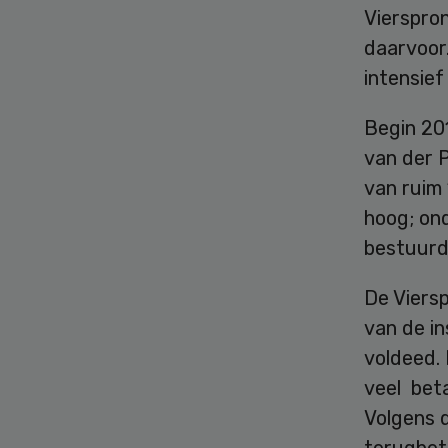
Vierspron
daarvoor.
intensief
Begin 20
van der P
van ruim
hoog; on
bestuurd
De Viers
van de in
voldeed.
veel bet
Volgens d