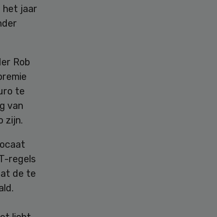
 het jaar
nder
der Rob
kpremie
uro te
ng van
zijn.
vocaat
T-regels
at de te
ld.