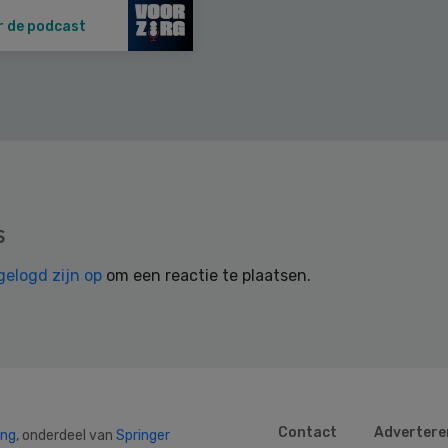
r de podcast
s
gelogd zijn op
om een reactie te plaatsen.
Contact
Advertere
ing
, onderdeel van
Springer