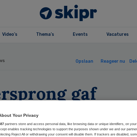
Video’s
Thema’s
Events
Vacatures
ws
Opslaan
Reageer nu
Del
ersprong gaf
stuurder 30 duiz
About Your Privacy
o te veel mee bij
887
partners store and access personal data, like browsing data or unique identifiers, on your
Accept enables tracking technologies to support the purposes shown under we and our partne
electing Reject All or withdrawing your consent will disable them. If trackers are disabled, so