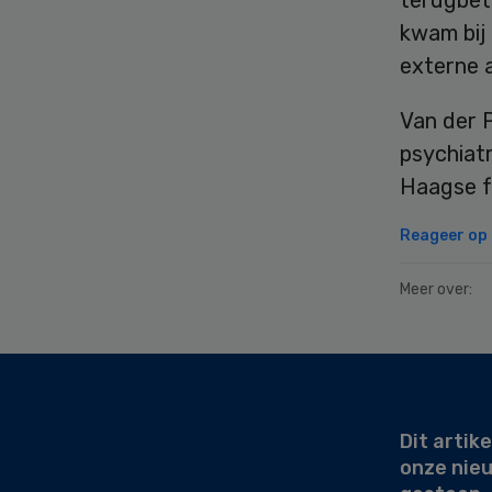
terugbeta
kwam bij 
externe 
Van der P
psychiatr
Haagse f
Reageer op d
Meer over:
Secondary
Sidebar
Dit artike
onze nie