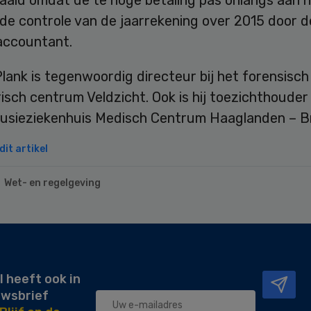
ald omdat de te hoge betaling pas onlangs aan he
de controle van de jaarrekening over 2015 door d
accountant.
lank is tegenwoordig directeur bij het forensisch
isch centrum Veldzicht. Ook is hij toezichthouder 
usieziekenhuis Medisch Centrum Haaglanden – B
it artikel
Wet- en regelgeving
l heeft ook in
uwsbrief