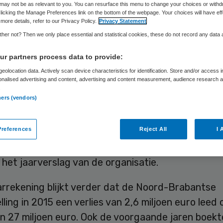
tslag
may not be as relevant to you. You can resurface this menu to change your choices or withd
licking the Manage Preferences link on the bottom of the webpage. Your choices will have eff
more details, refer to our Privacy Policy.
Privacy Statement
her not? Then we only place essential and statistical cookies, these do not record any data
r partners process data to provide:
Skipr Redactie
16 december 2016
,
13:14
69 keer gelezen
eolocation data. Actively scan device characteristics for identification. Store and/or access 
onalised advertising and content, advertising and content measurement, audience research 
.
ners (vendors)
elling De Viersprong in Halsteren heeft ex-bestu
Plank ruim 30 duizend euro meer aan ontslagverg
references
Reject All
I 
an wettelijk is toegestaan. Van der Plank moet
alen, maar heeft dat nog niet gedaan, zo meldt R
 het jaarverslag van de organisatie.
arrekening blijkt verder dat de Noord-Brabantse
lling in 2015 een verlies van 2,6 miljoen euro leed
n 27 miljoen euro. Ook de voorgaande jaren boekt