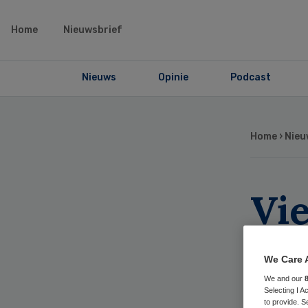
Home
Nieuwsbrief
Nieuws
Opinie
Podcast
Home
›
Nieu
Vi
be
We Care 
eur
We and our
Selecting I 
to provide. S