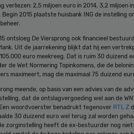
g verliezen: 2,5 miljoen euro in 2014, 3,2 miljoen in
 Begin 2015 plaatste huisbank ING de instelling o
 beheer.
15 ontsloeg De Viersprong ook financieel bestuur
lank. Uit de jaarrekening blijkt dat hij een vertre
 105.000 euro meekreeg. Dat is ruim 30 duizend e
der de Wet Normering Topinkomens, die de beloni
ers maximeert, mag die maximaal 75 duizend euro 
prong meende, op basis van een advies van de ad
stelling, dat de ontslagvergoeding wel aan de WN
 Een woordvoerster benadrukt tegenover
RTL Z
d
aalde 30 duizend euro wel terug zal worden gehaa
e zorginstelling heeft de ex-bestuurder nog niet