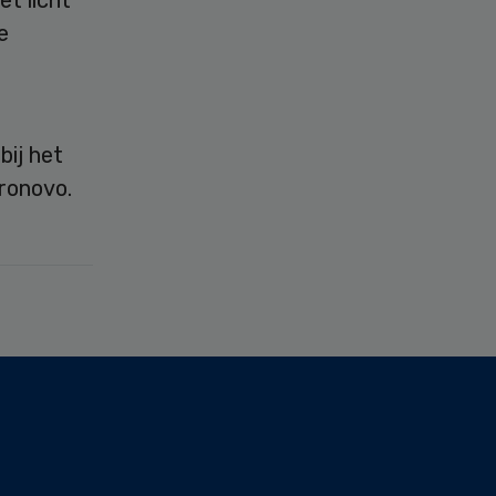
t licht
e
bij het
ronovo.