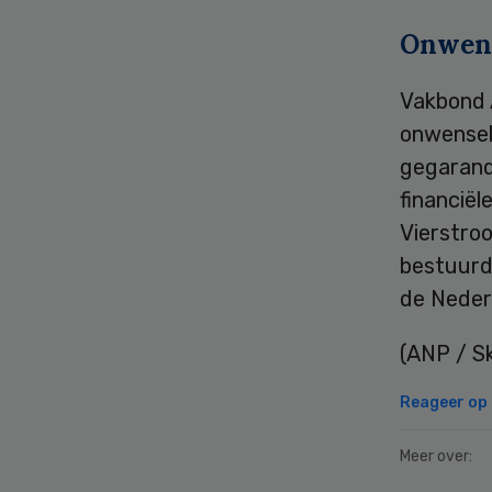
Onwens
Vakbond A
onwensel
gegarande
financiël
Vierstro
bestuurde
de Neder
(ANP / Sk
Reageer op d
Meer over: