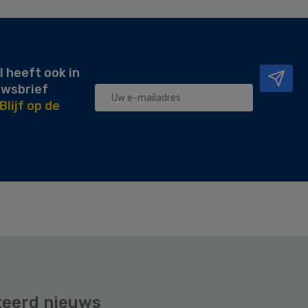
l heeft ook in
uwsbrief
Blijf op de
teerd nieuws