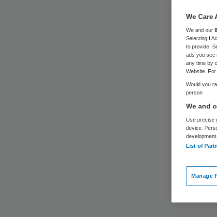
We Care 
We and our
Selecting I 
to provide. S
ads you see 
any time by c
Website. For 
Would you rat
person
We and ou
Use precise g
device. Pers
development
List of Part
Manage P