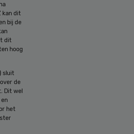
 na
 kan dit
n bij de
kan
t dit
hten hoog
) sluit
 over de
 Dit wel
s en
or het
rster