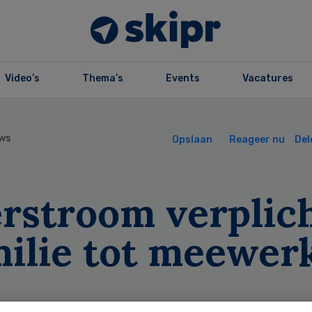
Video’s
Thema’s
Events
Vacatures
ws
Opslaan
Reageer nu
Del
erstroom verplic
milie tot meewer