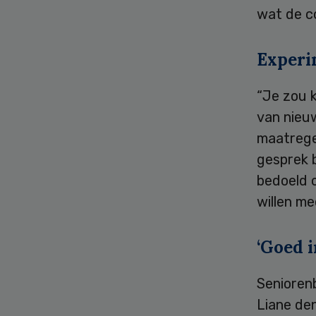
wat de c
Experi
“Je zou 
van nieu
maatregel
gesprek b
bedoeld 
willen m
‘Goed i
Seniore
Liane de