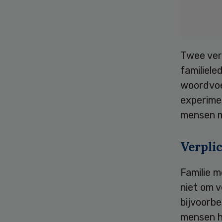
Twee ver
familiele
woordvoe
experimen
mensen m
Verpli
Familie 
niet om 
bijvoorb
mensen hu