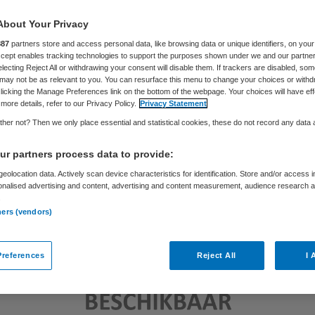
Skipr Redactie
2 augustus 2012
,
08:13
81 keer gelezen
About Your Privacy
887
partners store and access personal data, like browsing data or unique identifiers, on your
Accept enables tracking technologies to support the purposes shown under we and our partne
electing Reject All or withdrawing your consent will disable them. If trackers are disabled, so
may not be as relevant to you. You can resurface this menu to change your choices or withd
licking the Manage Preferences link on the bottom of the webpage. Your choices will have eff
more details, refer to our Privacy Policy.
Privacy Statement
her not? Then we only place essential and statistical cookies, these do not record any data
r partners process data to provide:
eolocation data. Actively scan device characteristics for identification. Store and/or access 
onalised advertising and content, advertising and content measurement, audience research 
.
ners (vendors)
references
Reject All
I 