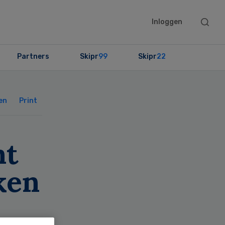
Searc
Inloggen
this
websit
Partners
Skipr
99
Skipr
22
Primary
Sidebar
en
Print
ht
ken