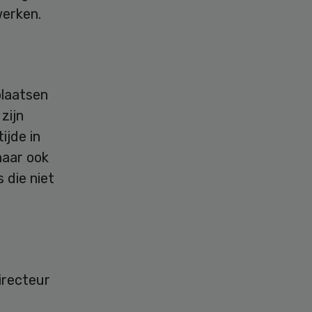
werken.
plaatsen
zijn
ijde in
haar ook
 die niet
directeur
e