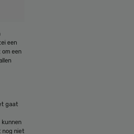
n
zei een
t om een
allen
et gaat
l kunnen
 nog niet