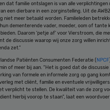
n dat familie ontslagen is van alle verplichtingen
n een dierbare in een zorginstelling. Uit de AWBZ
g niet meer betaald worden. Familieleden betrekke
 hun dementerende vader, moeder, oom of tante 
bieden. Daarom ‘petje af’ voor Vierstroom, die me
t de discussie waarop wij onze zorg willen inric
enda zet.”
landse Patiënten Consumenten Federatie (
NPCF
 min of meer bij aan. “Het is goed dat de discussie
king van formele en informele zorg op gang komt.
overleg met cliënt, familie en eventuele vrijwilliger
t verplicht te stellen. De kwaliteit van de zorg vo
d dient hierbij voorop te staan”, laat een woordvoe