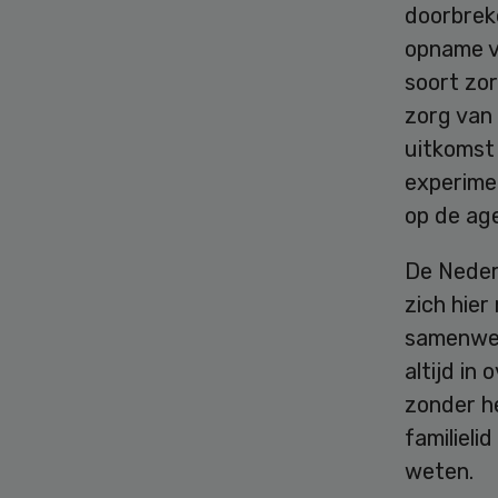
doorbreke
opname va
soort zor
zorg van
uitkomst 
experimen
op de ag
De Neder
zich hier
samenwer
altijd in 
zonder he
familieli
weten.