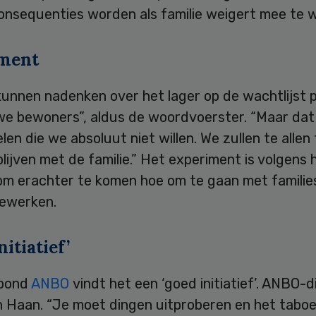
onsequenties worden als familie weigert mee te 
ment
kunnen nadenken over het lager op de wachtlijst 
we bewoners”, aldus de woordvoerster. “Maar dat 
en die we absoluut niet willen. We zullen te allen t
lijven met de familie.” Het experiment is volgens 
om erachter te komen hoe om te gaan met families
eewerken.
nitiatief’
nbond
ANBO
vindt het een ‘goed initiatief’. ANBO-
n Haan. “Je moet dingen uitproberen en het tabo