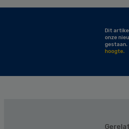
Secondary
Sidebar
Dit artike
onze nie
gestaan.
hoogte.
Gerela