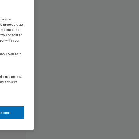
 device.
rs process data
me content and
raw consent at
ect within our
 about you as a
information on a
and services
Accept