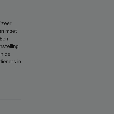
“zeer
ren moet
 Een
nstelling
en de
ieners in