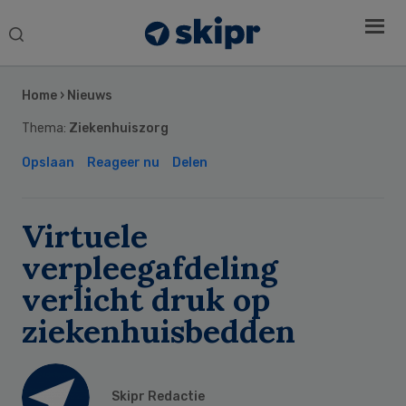
Search
this
Secondary
website
Sidebar
Home
›
Nieuws
Thema:
Ziekenhuiszorg
Opslaan
Reageer nu
Delen
Virtuele
verpleegafdeling
verlicht druk op
ziekenhuisbedden
Skipr Redactie