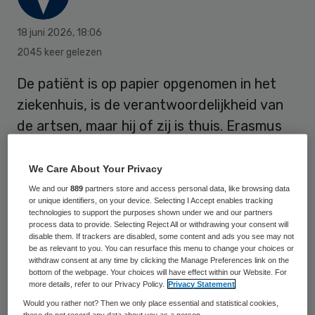
18 juni 2026
,
18:06
2045 keer gelezen
De patiënt is op papier opgenomen in het
ziekenhuis, is de verantwoordelijkheid van
de artsen, maar hij of zij is thuis. Erasmus
MC legt steeds meer patiënten in de
virtuele verpleegafdeling.
We Care About Your Privacy
We and our
889
partners store and access personal data, like browsing data
or unique identifiers, on your device. Selecting I Accept enables tracking
technologies to support the purposes shown under we and our partners
Never wast a good crisis
. Geïnspireerd door
process data to provide. Selecting Reject All or withdrawing your consent will
de ontploffing van digitale zorg, onderzocht
disable them. If trackers are disabled, some content and ads you see may not
be as relevant to you. You can resurface this menu to change your choices or
intensivist Michael van Herwerden van het
withdraw consent at any time by clicking the Manage Preferences link on the
bottom of the webpage. Your choices will have effect within our Website. For
Erasmus MC de mogelijkheden om patiënten
more details, refer to our Privacy Policy.
Privacy Statement
thuis te behandelingen.
Would you rather not? Then we only place essential and statistical cookies,