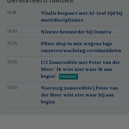
Gerelateerd nieuws
Vitalis bespaart met AI-tool tijd bij
14:18
multidisciplinaire
Nieuwe bestuurder bij Gemiva
13:43
Pfizer diep in min wegens lage
13:26
omzetverwachting covidmiddelen
172 Zomereditie met Peter van der
12:05
Meer: 'Ik wist niet waar ik aan
begon'
PODCAST
Voorzorg zomereditie | Peter van
12:05
der Meer wist niet waar hij aan
begon