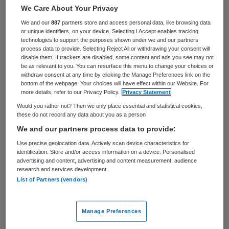
25 keer gelezen
We Care About Your Privacy
We and our
887
partners store and access personal data, like browsing data
Het Vlietland Ziekenhuis in Schiedam heeft
or unique identifiers, on your device. Selecting I Accept enables tracking
technologies to support the purposes shown under we and our partners
donderdag zo’n dertig operaties geschrapt
process data to provide. Selecting Reject All or withdrawing your consent will
disable them. If trackers are disabled, some content and ads you see may not
vanwege een olielekkage in een ruimte
be as relevant to you. You can resurface this menu to change your choices or
boven operatiekamers. Het ziekenhuis kon
withdraw consent at any time by clicking the Manage Preferences link on the
bottom of the webpage. Your choices will have effect within our Website. For
spoedingrepen nog wel uitvoeren in twee
more details, refer to our Privacy Policy.
Privacy Statement
operatiekamers in een ander deel van het
Would you rather not? Then we only place essential and statistical cookies,
these do not record any data about you as a person
ziekenhuis.
We and our partners process data to provide:
Use precise geolocation data. Actively scan device characteristics for
Geen gevaar
identification. Store and/or access information on a device. Personalised
advertising and content, advertising and content measurement, audience
research and services development.
List of Partners (vendors)
De lekkage ontstond op de vijfde etage
doordat meetapparatuur het liet afweten
en
tanks met dieselolie
overliepen. De
Manage Preferences
gelekte dieselolie is inmiddels geruimd. De