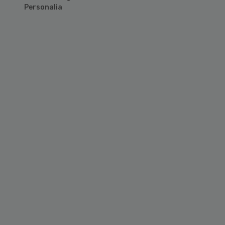
Personalia
Primary
Sidebar