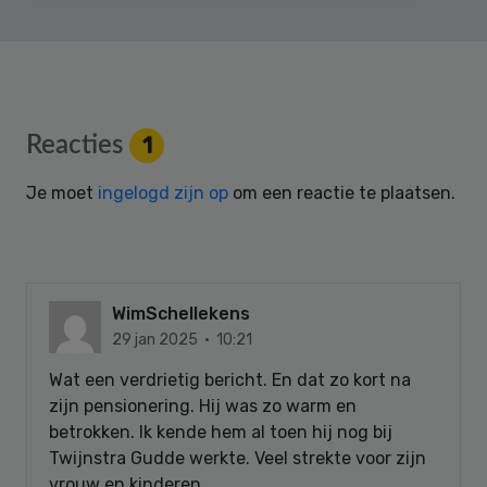
Reader
Reacties
1
Interactions
Je moet
ingelogd zijn op
om een reactie te plaatsen.
WimSchellekens
29 jan 2025 · 10:21
Wat een verdrietig bericht. En dat zo kort na
zijn pensionering. Hij was zo warm en
betrokken. Ik kende hem al toen hij nog bij
Twijnstra Gudde werkte. Veel strekte voor zijn
vrouw en kinderen.