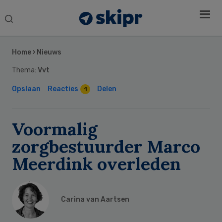
Search
this
Secondary
website
Sidebar
Home
›
Nieuws
Thema:
Vvt
Opslaan
Reacties
Delen
1
Voormalig
zorgbestuurder Marco
Meerdink overleden
Carina van Aartsen