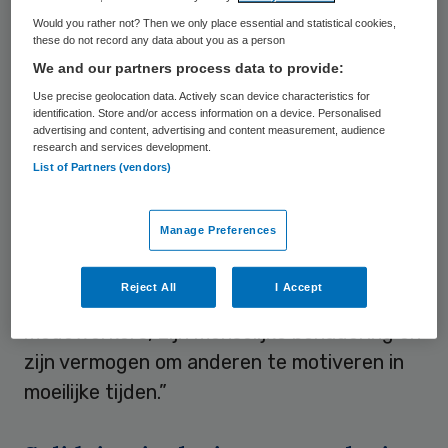
juni 2017 voorzitter was van de raad van
Would you rather not? Then we only place essential and statistical cookies,
bestuur. De organisatie schrijft: “In een
these do not record any data about you as a person
periode waarin de organisatie voor grote
We and our partners process data to provide:
uitdagingen stond, bracht hij stabiliteit,
Use precise geolocation data. Actively scan device characteristics for
identification. Store and/or access information on a device. Personalised
visie en een vastberaden streven naar
advertising and content, advertising and content measurement, audience
verbetering. Onder zijn leiding werd een
research and services development.
List of Partners (vendors)
stevig fundament gelegd voor de verdere
ontwikkeling van de zorgkwaliteit en de
Manage Preferences
ondersteuning van cliënten en
medewerkers. Marco stond bekend om zijn
Reject All
I Accept
authenticiteit, zijn hart voor de zorg en de
medewerkers, zijn menselijke benadering en
zijn vermogen om anderen te motiveren in
moeilijke tijden.”