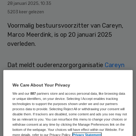
28 januari 2025
,
10:35
5203 keer gelezen
Voormalig bestuursvoorzitter van Careyn,
Marco Meerdink, is op 20 januari 2025
overleden.
Dat meldt ouderenzorgorganisatie
Careyn
op de website.
We Care About Your Privacy
Hart voor de zorg
We and our
887
partners store and access personal data, like browsing data
or unique identifiers, on your device. Selecting I Accept enables tracking
technologies to support the purposes shown under we and our partners
Meerdink overleed een jaar nadat hij met
process data to provide. Selecting Reject All or withdrawing your consent will
disable them. If trackers are disabled, some content and ads you see may not
pensioen was gegaan. In november 2023
be as relevant to you. You can resurface this menu to change your choices or
withdraw consent at any time by clicking the Manage Preferences link on the
nam hij afscheid van Careyn, waar hij sinds
bottom of the webpage. Your choices will have effect within our Website. For
more details, refer to our Privacy Policy.
Privacy Statement