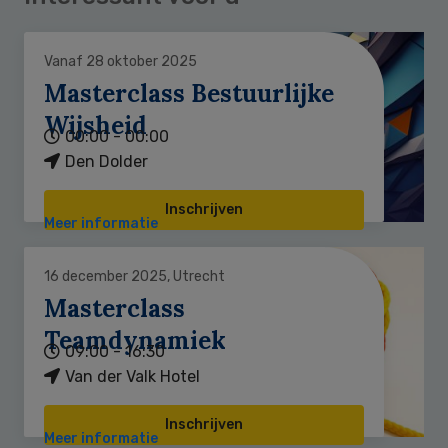
Vanaf 28 oktober 2025
Masterclass Bestuurlijke
Wijsheid
00:00 - 00:00
Den Dolder
Inschrijven
Meer informatie
16 december 2025, Utrecht
Masterclass
Teamdynamiek
09:00 - 16:30
Van der Valk Hotel
Inschrijven
Meer informatie