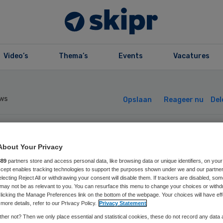
Video’s
Thema’s
Events
Vacatures
ws
Opslaan
Reageer nu
Del
ormalig
About Your Privacy
889
partners store and access personal data, like browsing data or unique identifiers, on your
rgcentrum
Accept enables tracking technologies to support the purposes shown under we and our partne
electing Reject All or withdrawing your consent will disable them. If trackers are disabled, so
may not be as relevant to you. You can resurface this menu to change your choices or withd
truimd wegens
licking the Manage Preferences link on the bottom of the webpage. Your choices will have eff
more details, refer to our Privacy Policy.
Privacy Statement
her not? Then we only place essential and statistical cookies, these do not record any data