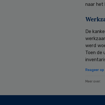
naar het
Werkz
De kanke
werkzaam
werd woe
Toen de u
inventari
Reageer op d
Meer over:
Secondary
Sidebar