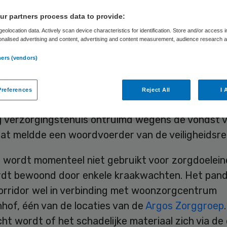
best
r partners process data to provide:
eolocation data. Actively scan device characteristics for identification. Store and/or access 
onalised advertising and content, advertising and content measurement, audience research 
.
ners (vendors)
Skipr Redactie
1 augustus 2012
,
21:26
29 keer gelezen
references
Reject All
I 
tterdamse deelgemeente Hoogvliet is woensdaga
g verzorgingstehuis ontruimd wegens de vondst 
Dat meldde een woordvoerder van de veiligheidsre
 wordt momenteel niet gebruikt voor zorgdoelein
dt bewoond door enkele kraakwachten. Het pand
corridor wel in verbinding met woonzorgcentrum
of, één van de locaties van de
Argos Zorggroep
.
t wordt of het schadelijke materiaal zich via de 