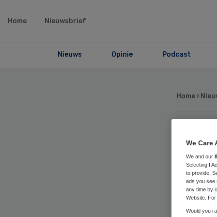
Home
Nieuwsbrief
Nieuws
Opinie
Podcast
Home
›
Nieu
Vo
We Care 
We and our
zo
Selecting I 
to provide. S
ads you see 
on
any time by c
Website. For 
Would you rat