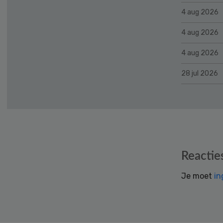
4 aug 2026
4 aug 2026
4 aug 2026
28 jul 2026
Reader
Reactie
Interactions
Je moet
in