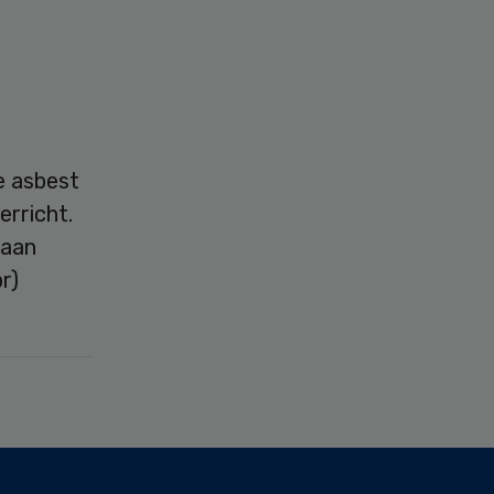
j
e asbest
rricht.
gaan
r)