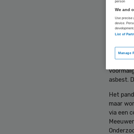
as
person
We and ou
Use precise g
device. Pers
development
List of Part
Manage P
In de Ro
voormali
asbest. 
Het pand
maar wor
via een 
Meeuwenh
Onderzoch