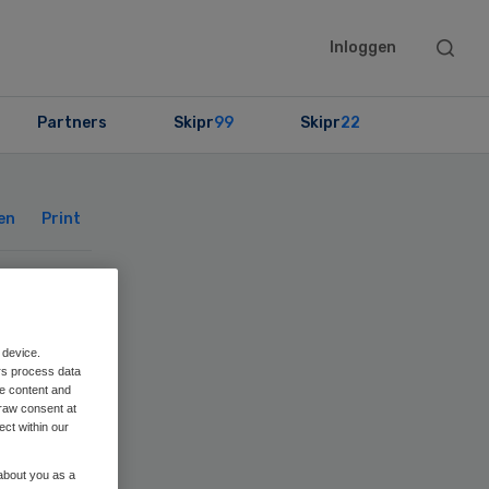
Searc
Inloggen
this
websit
Partners
Skipr
99
Skipr
22
Primary
Sidebar
en
Print
 device.
rs process data
me content and
raw consent at
ect within our
 about you as a