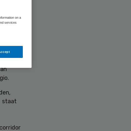
information on a
and services
Accept
vond een
van
gio.
den,
 staat
corridor