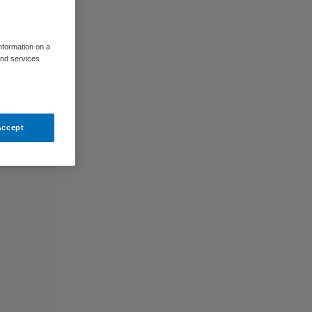
information on a
and services
Accept