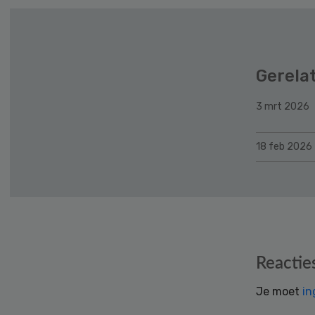
Gerela
3 mrt 2026
18 feb 2026
Reader
Reactie
Interactions
Je moet
in