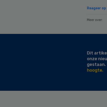
Reageer op d
Meer over:
Secondary
Sidebar
Dit artike
onze nie
gestaan.
hoogte.