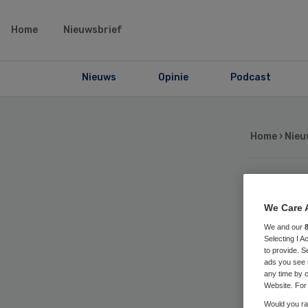
Home
Nieuwsbrief
Nieuws
Opinie
Podcast
Home
›
Nieu
Vro
We Care 
We and our
ve
Selecting I 
to provide. S
ads you see 
any time by c
Website. For 
Would you rat