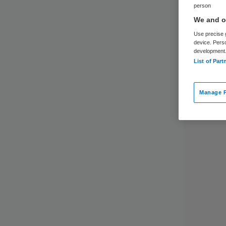
person
We and ou
Use precise g
device. Pers
development
List of Part
Manage P