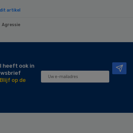
it artikel
Agressie
l heeft ook in
uwsbrief
Blijf op de