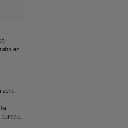
n
st-
krabd en
racht.
 te
t bureau.