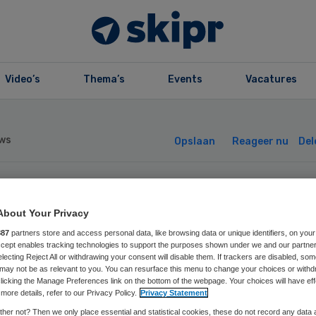
Video’s
Thema’s
Events
Vacatures
ws
Opslaan
Reageer nu
Del
uw bijt en krabt
About Your Privacy
887
partners store and access personal data, like browsing data or unique identifiers, on your
rpleegkundige
Accept enables tracking technologies to support the purposes shown under we and our partne
electing Reject All or withdrawing your consent will disable them. If trackers are disabled, so
may not be as relevant to you. You can resurface this menu to change your choices or withd
licking the Manage Preferences link on the bottom of the webpage. Your choices will have eff
more details, refer to our Privacy Policy.
Privacy Statement
her not? Then we only place essential and statistical cookies, these do not record any data