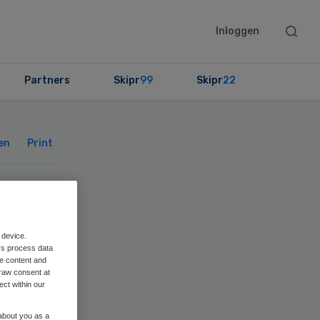
Searc
Inloggen
this
websit
Partners
Skipr
99
Skipr
22
Primary
Sidebar
en
Print
 device.
rs process data
me content and
raw consent at
ect within our
 about you as a