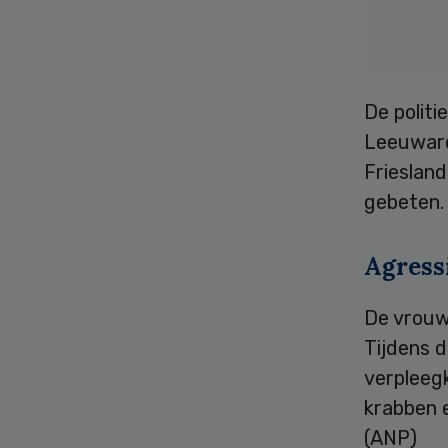
De politi
Leeuward
Frieslan
gebeten. 
Agress
De vrouw
Tijdens d
verpleeg
krabben e
(ANP)