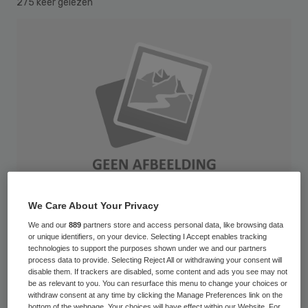
275 keer gelezen
We Care About Your Privacy
We and our
889
partners store and access personal data, like browsing data
or unique identifiers, on your device. Selecting I Accept enables tracking
Het VU medisch centrum (VUmc) en het
technologies to support the purposes shown under we and our partners
process data to provide. Selecting Reject All or withdrawing your consent will
Academisch Medisch Centrum (AMC) doen
disable them. If trackers are disabled, some content and ads you see may not
be as relevant to you. You can resurface this menu to change your choices or
een hernieuwde poging tot een bestuurlijke
withdraw consent at any time by clicking the Manage Preferences link on the
bottom of the webpage. Your choices will have effect within our Website. For