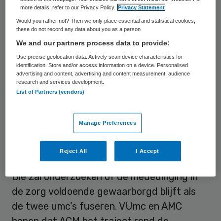
fusie. Op hun verzoek buigt de Nederlandse
more details, refer to our Privacy Policy.
Privacy Statement
Zorgautoriteit (NZa) zich hier momenteel
Would you rather not? Then we only place essential and statistical cookies,
these do not record any data about you as a person
over. De twee umc’s willen bovendien nog
We and our partners process data to provide:
dit najaar een fusieverzoek indienen bij de
Use precise geolocation data. Actively scan device characteristics for
Autoriteit Consument en Markt (ACM).
identification. Store and/or access information on a device. Personalised
advertising and content, advertising and content measurement, audience
research and services development.
Zodra de NZa heeft besloten of
List of Partners (vendors)
belanghebbenden zoals
ondernemingsraden, patiëntenraden en
Manage Preferences
zorgverzekeraars voldoende in staat zijn
gesteld om een oordeel te geven over de
Reject All
I Accept
plannen, stappen VUmc en AMC naar ACM.
Die zal onderzoeken of de mededinging in
de zorg voldoende gewaarborgd blijft als
de twee umc’s fuseren. VUmc en AMC
hopen dat ACM het traject rond de