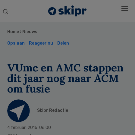
Search
this
Secondary
website
Sidebar
Home
›
Nieuws
Opslaan
Reageer nu
Delen
VUmc en AMC stappen
dit jaar nog naar ACM
om fusie
Skipr Redactie
4 februari 2016
,
06:00