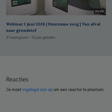
32:08
Webinar 1 juni 2026 | Duurzame zorg | Van afval
naar grondstof
31 weergaven
· 13 jaar geleden
Reader
Reacties
Interactions
Je moet
ingelogd zijn op
om een reactie te plaatsen.