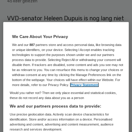
45 keer gelezen
VVD-senator Heleen Dupuis is nog lang niet
tevreden over een aangepast wetsvoorstel
van minister Edith Schippers
We Care About Your Privacy
(Volksgezondheid) voor het elektronisch
We and our
887
partners store and access personal data, like browsing data
or unique identifiers, on your device. Selecting I Accept enables tracking
patiëntendossier (EPD). Ze vindt dat het
technologies to support the purposes shown under we and our partners
process data to provide. Selecting Reject All or withdrawing your consent will
nog te veel onduidelijkheden bevat,
disable them. If trackers are disabled, some content and ads you see may not
bijvoorbeeld over het gebruik van de
be as relevant to you. You can resurface this menu to change your choices or
withdraw consent at any time by clicking the Manage Preferences link on the
medische gegevens. Ook denkt ze dat het
bottom of the webpage. Your choices will have effect within our Website. For
more details, refer to our Privacy Policy.
Privacy Statement
voor huisartsen “een enorme klus” wordt
Would you rather not? Then we only place essential and statistical cookies,
om het dossier bij te houden.
these do not record any data about you as a person
We and our partners process data to provide:
Dupuis zei dat maandag in een toelichting
Use precise geolocation data. Actively scan device characteristics for
identification. Store and/or access information on a device. Personalised
op een
bericht in NRC Handelsblad
. Ze roept
advertising and content, advertising and content measurement, audience
de Tweede Kamer op te zorgen dat “de
research and services development.