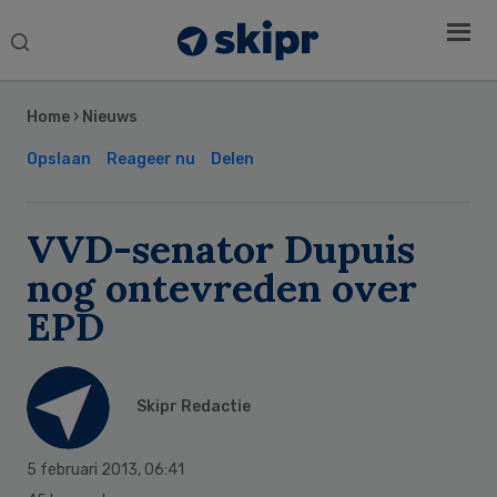
Search
this
Secondary
website
Sidebar
Home
›
Nieuws
Opslaan
Reageer nu
Delen
VVD-senator Dupuis
nog ontevreden over
EPD
Skipr Redactie
5 februari 2013
,
06:41