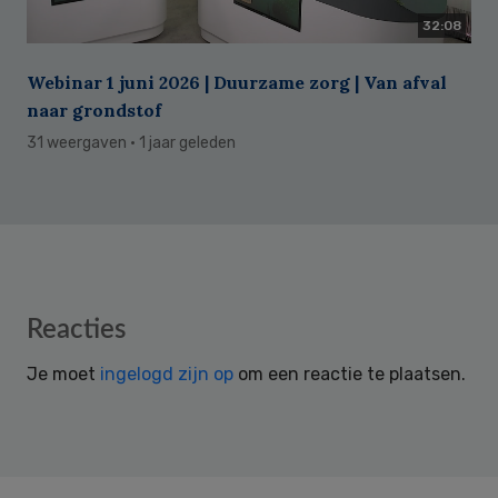
32:08
Webinar 1 juni 2026 | Duurzame zorg | Van afval
naar grondstof
31 weergaven
· 1 jaar geleden
Reader
Reacties
Interactions
Je moet
ingelogd zijn op
om een reactie te plaatsen.