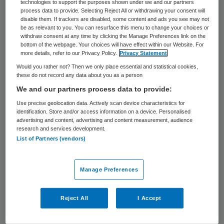
technologies to support the purposes shown under we and our partners
uitwerking van deze afspraken in de
process data to provide. Selecting Reject All or withdrawing your consent will
praktijk gebeurt samen met
disable them. If trackers are disabled, some content and ads you see may not
be as relevant to you. You can resurface this menu to change your choices or
verpleegkundigen en verpleegkundig
withdraw consent at any time by clicking the Manage Preferences link on the
bottom of the webpage. Your choices will have effect within our Website. For
specialisten.
more details, refer to our Privacy Policy.
Privacy Statement
Would you rather not? Then we only place essential and statistical cookies,
these do not record any data about you as a person
Complexe behandelingen
We and our partners process data to provide:
Use precise geolocation data. Actively scan device characteristics for
De partijen hebben
afgesproken
hoeveel
identification. Store and/or access information on a device. Personalised
advertising and content, advertising and content measurement, audience
van deze complexe behandelingen een
research and services development.
ziekenhuis minimaal moet doen om deze
List of Partners (vendors)
zorg te mogen blijven aanbieden. Het gaat
om 18 specifieke complexe behandelingen
Manage Preferences
en operaties bij onder andere hoofd-
halskanker, alvleesklierkanker, longkanker,
Reject All
I Accept
maag- en slokdarmkanker en moeilijke