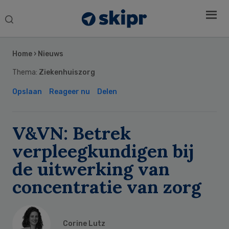
Search
this
Secondary
website
Sidebar
Home
›
Nieuws
Thema:
Ziekenhuiszorg
Opslaan
Reageer nu
Delen
V&VN: Betrek
verpleegkundigen bij
de uitwerking van
concentratie van zorg
Corine Lutz