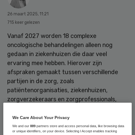
26 maart 2025
,
11:21
715 keer gelezen
Vanaf 2027 worden 18 complexe
oncologische behandelingen alleen nog
gedaan in ziekenhuizen die daar veel
ervaring mee hebben. Hierover zijn
afspraken gemaakt tussen verschillende
partijen in de zorg, zoals
patiëntenorganisaties, ziekenhuizen,
zorgverzekeraars en zorgprofessionals,
waaronder V&VN.
We Care About Your Privacy
We and our
889
partners store and access personal data, like browsing data
V&VN
vindt het van belang dat de
or unique identifiers, on your device. Selecting I Accept enables tracking