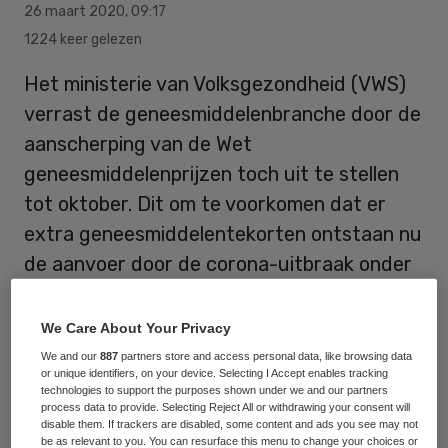
26 maart 2020
,
09:17
1224 keer gelezen
Het ministerie van Volksgezondheid (VWS)
verrast de geneesmiddelenbranche door de
aanscherping van de Wet
geneesmiddelenprijzen toch uit te stellen
tot oktober. Dit om te voorkomen dat er
extra geneesmiddelentekorten ontstaan nu
de aanvoer door de corona-uitbraak onder
druk staat.
We Care About Your Privacy
We and our
887
partners store and access personal data, like browsing data
Dat schrijft minister Martin van Rijn in een
or unique identifiers, on your device. Selecting I Accept enables tracking
Kamerbrief.
technologies to support the purposes shown under we and our partners
process data to provide. Selecting Reject All or withdrawing your consent will
disable them. If trackers are disabled, some content and ads you see may not
be as relevant to you. You can resurface this menu to change your choices or