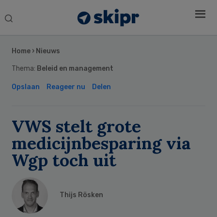
Search
this
Secondary
website
Sidebar
Home
›
Nieuws
Thema:
Beleid en management
Opslaan
Reageer nu
Delen
VWS stelt grote
medicijnbesparing via
Wgp toch uit
Thijs Rösken