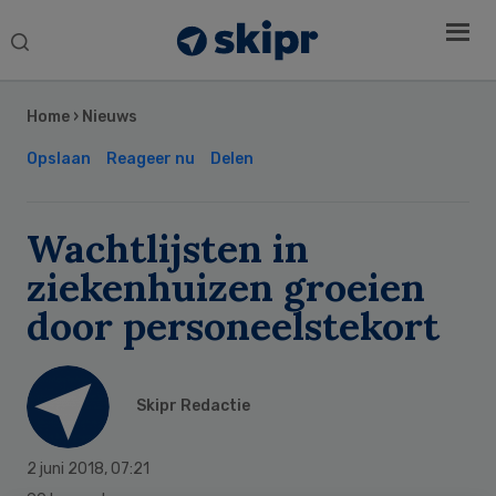
Search
this
Secondary
website
Sidebar
Home
›
Nieuws
Opslaan
Reageer nu
Delen
Wachtlijsten in
ziekenhuizen groeien
door personeelstekort
Skipr Redactie
2 juni 2018
,
07:21