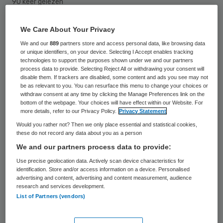
90 keer gelezen
Door gebrek aan artsen en
We Care About Your Privacy
verpleegkundigen zullen de wachtlijsten
We and our
889
partners store and access personal data, like browsing data
or unique identifiers, on your device. Selecting I Accept enables tracking
voor planbare operaties groeien,
technologies to support the purposes shown under we and our partners
process data to provide. Selecting Reject All or withdrawing your consent will
constateert de NOS op basis van eigen
disable them. If trackers are disabled, some content and ads you see may not
be as relevant to you. You can resurface this menu to change your choices or
onderzoek onder 63 ziekenhuizen. Het
withdraw consent at any time by clicking the Manage Preferences link on the
aantal openstaande vacatures onder
bottom of the webpage. Your choices will have effect within our Website. For
more details, refer to our Privacy Policy.
Privacy Statement
medisch personeel bij die ziekenhuizen is in
Would you rather not? Then we only place essential and statistical cookies,
een jaar tijd verdubbeld tot 2.200, blijkt uit
these do not record any data about you as a person
We and our partners process data to provide:
de inventarisatie.
Use precise geolocation data. Actively scan device characteristics for
identification. Store and/or access information on a device. Personalised
Het gaat om artsen, verpleegkundigen en
advertising and content, advertising and content measurement, audience
research and services development.
ondersteunend medisch personeel. “Dit
List of Partners (vendors)
leidt onvermijdelijk tot oplopende
wachtlijsten”, laten meerdere ziekenhuizen