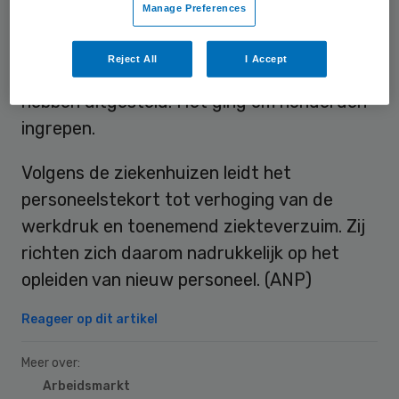
Manage Preferences
aan de
omroep
weten. De helft van de
ondervraagde instellingen zegt vorig jaar
Reject All
I Accept
om die reden niet-acute operaties te
hebben uitgesteld. Het ging om honderden
ingrepen.
Volgens de ziekenhuizen leidt het
personeelstekort tot verhoging van de
werkdruk en toenemend ziekteverzuim. Zij
richten zich daarom nadrukkelijk op het
opleiden van nieuw personeel. (ANP)
Reageer op dit artikel
Meer over:
Arbeidsmarkt