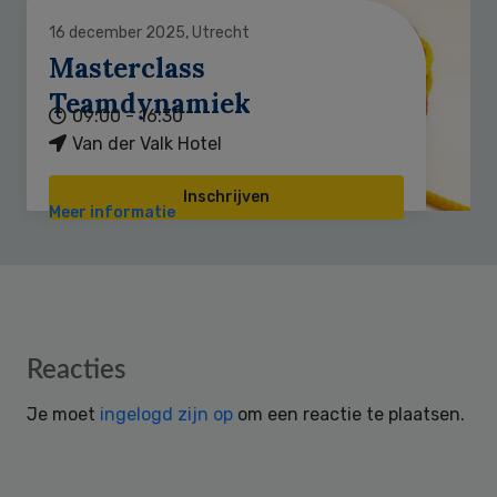
16 december 2025, Utrecht
Masterclass
Teamdynamiek
09:00 - 16:30
Van der Valk Hotel
Inschrijven
Meer informatie
Reader
Reacties
Interactions
Je moet
ingelogd zijn op
om een reactie te plaatsen.