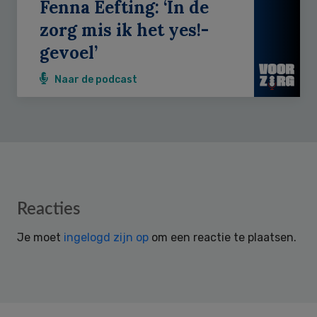
Fenna Eefting: ‘In de
zorg mis ik het yes!-
gevoel’
Naar de podcast
Reader
Reacties
Interactions
Je moet
ingelogd zijn op
om een reactie te plaatsen.