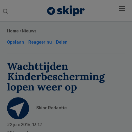
Search
this
Secondary
website
Sidebar
Home
›
Nieuws
Opslaan
Reageer nu
Delen
Wachttijden
Kinderbescherming
lopen weer op
Skipr Redactie
22 juni 2016
,
13:12