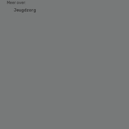
Meer over:
Jeugdzorg
Primary
Sidebar