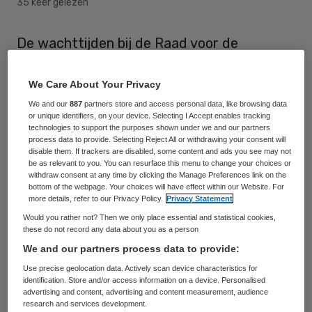
35 keer gelezen
De wachttijden bij de Raad voor de
Kinderbescherming zijn dit jaar opgelopen
tot gemiddeld 22 dagen. De norm is tien
We Care About Your Privacy
dagen.
We and our
887
partners store and access personal data, like browsing data
or unique identifiers, on your device. Selecting I Accept enables tracking
technologies to support the purposes shown under we and our partners
De wachttijd loopt de komende maanden
process data to provide. Selecting Reject All or withdrawing your consent will
disable them. If trackers are disabled, some content and ads you see may not
mogelijk nog verder op, hebben
be as relevant to you. You can resurface this menu to change your choices or
withdraw consent at any time by clicking the Manage Preferences link on the
staatssecretaris Martin van Rijn (VWS) en
bottom of the webpage. Your choices will have effect within our Website. For
more details, refer to our Privacy Policy.
Privacy Statement
minister Ard van der Steur (Veiligheid en
Would you rather not? Then we only place essential and statistical cookies,
Justitie) woensdag aan de Tweede Kamer
these do not record any data about you as a person
laten weten.
We and our partners process data to provide:
Use precise geolocation data. Actively scan device characteristics for
De Raad voor de Kinderbescherming trekt
identification. Store and/or access information on a device. Personalised
advertising and content, advertising and content measurement, audience
130 tijdelijke medewerkers aan om de
research and services development.