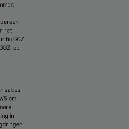
ammer,
edereen
r het
ur bij GGZ
 GGZ, op
nisaties
 VWS om
ooral
ing in
ugdringen