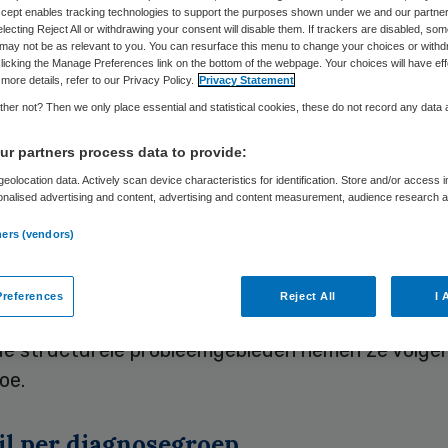
Accept enables tracking technologies to support the purposes shown under we and our partne
electing Reject All or withdrawing your consent will disable them. If trackers are disabled, so
may not be as relevant to you. You can resurface this menu to change your choices or withd
Skipr Redactie
18 oktober 2019
,
09:19
535 keer gelezen
licking the Manage Preferences link on the bottom of the webpage. Your choices will have eff
more details, refer to our Privacy Policy.
Privacy Statement
her not? Then we only place essential and statistical cookies, these do not record any data
ijden in de specialistische ggz zijn het afgelope
r partners process data to provide:
opgelopen. Dat blijkt uit de kwartaalrapportage 
eolocation data. Actively scan device characteristics for identification. Store and/or access 
onalised advertising and content, advertising and content measurement, audience research 
en in de GGZ in het derde kwartaal 2019 van Vekt
.
ners (vendors)
r in het tweede kwartaal nog een daling zichtbaa
ijden, is er nu sprake van een stijging, zo stelt Ve
references
Reject All
I 
port
. De wachttijden voor basis ggz blijven wel te
 de structurele probleemgebieden nemen ze volge
oe.
il per diagnosegroep