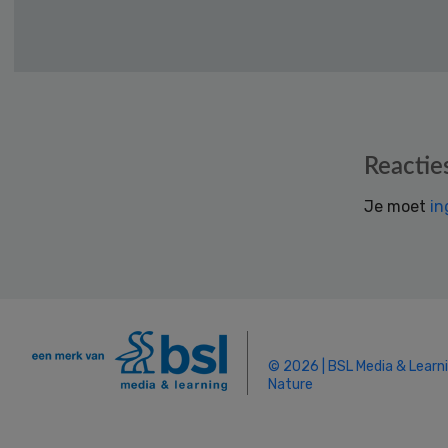
Reader
Reactie
Interactions
Je moet
in
© 2026 | BSL Media & Learn
Nature