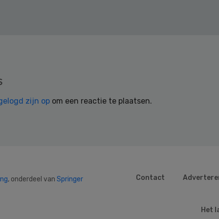
s
gelogd zijn op
om een reactie te plaatsen.
Contact
Advertere
ing
, onderdeel van
Springer
Het l