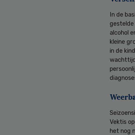
In de bas
gestelde 
alcohol 
kleine g
in de kin
wachttijd
persoonli
diagnose
Weerba
Seizoensi
Vektis o
het nog 