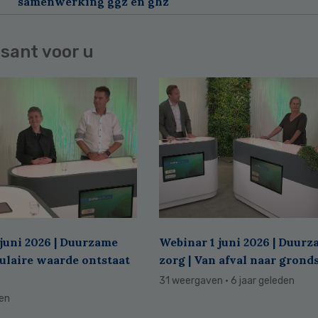
samenwerking ggz en ghz
sant voor u
juni 2026 | Duurzame
Webinar 1 juni 2026 | Duur
culaire waarde ontstaat
zorg | Van afval naar grond
31 weergaven
· 6 jaar geleden
den