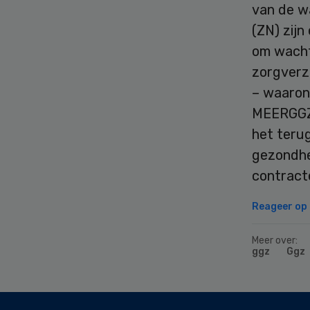
van de w
(ZN) zijn
om wachtt
zorgverze
– waaron
MEERGGZ 
het terug
gezondhe
contract
Reageer op d
Meer over:
ggz
Ggz
Secondary