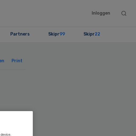
Searc
Inloggen
this
websit
Partners
Skipr
99
Skipr
22
Primary
Sidebar
en
Print
 device.