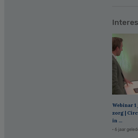
Interes
Webinar 1 
zorg | Cir
in ...
· 6 jaar gele