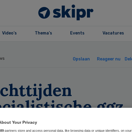
Video’s
Thema’s
Events
Vacatures
ws
Opslaan
Reageer nu
Del
chttijden
cialistische ggz
jgen weer
About Your Privacy
889
partners store and access personal data, like browsing data or unique identifiers, on your