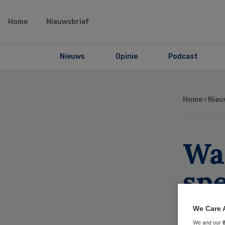
Home
Nieuwsbrief
Nieuws
Opinie
Podcast
Home
›
Nieu
Wa
spe
sti
We Care 
We and our