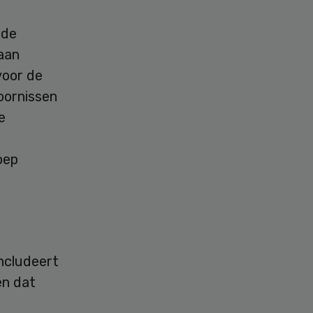
 de
 aan
voor de
oornissen
e
oep
oncludeert
en dat