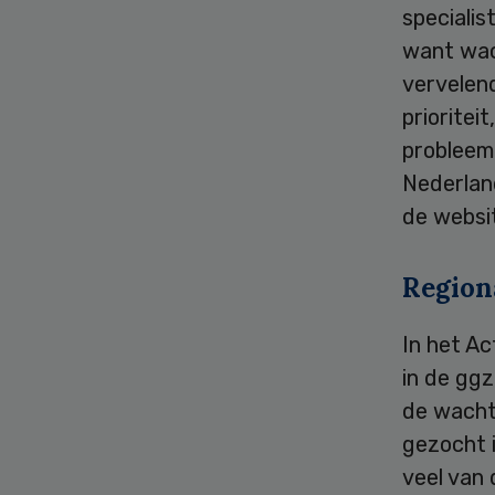
specialis
want wac
vervelen
prioritei
probleem 
Nederland
de websi
Region
In het A
in de ggz
de wachtt
gezocht 
veel van 