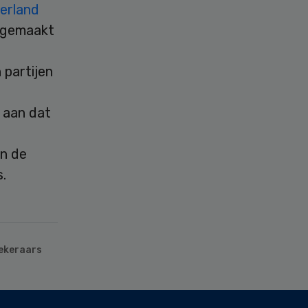
erland
n gemaakt
 partijen
 aan dat
n de
s.
ekeraars