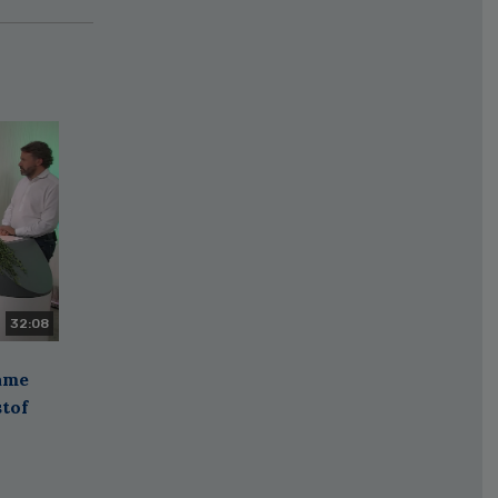
32:08
zame
stof