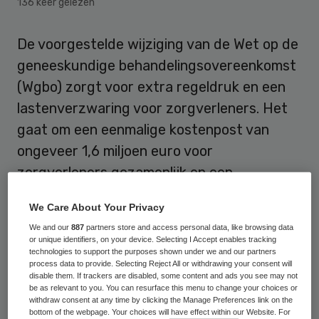
136 keer gelezen
De voorgestelde wijziging van de Wet op de
geneeskundige behandelingsovereenkomst
(Wgbo) zorgt voor extra regeldruk en een
lastenverzwaring voor zorgverleners. Het
gaat om een eenmalige kostenpost van
ongeveer 1,6 miljoen euro voor
zorgverleners gezamenlijk en een
structurele kostenstijging van in totaal zo’n
We Care About Your Privacy
1,3 miljoen voor zorgverleners, burgers en
We and our
887
partners store and access personal data, like browsing data
bedrijven.
or unique identifiers, on your device. Selecting I Accept enables tracking
technologies to support the purposes shown under we and our partners
process data to provide. Selecting Reject All or withdrawing your consent will
Dit
concludeert
SIRA Consulting in een
disable them. If trackers are disabled, some content and ads you see may not
be as relevant to you. You can resurface this menu to change your choices or
rapport dat door het ministerie van
withdraw consent at any time by clicking the Manage Preferences link on the
Volksgezondheid, Welzijn en Sport (VWS) is
bottom of the webpage. Your choices will have effect within our Website. For