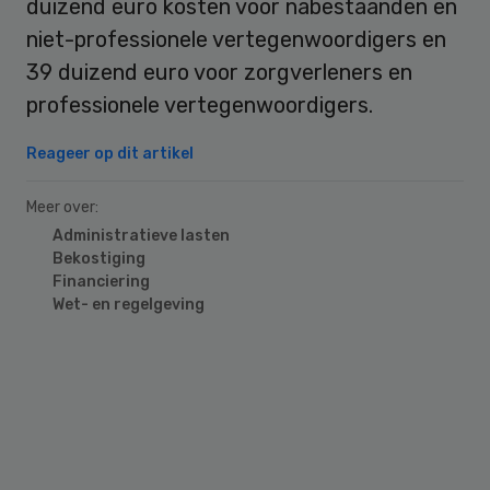
duizend euro kosten voor nabestaanden en
niet-professionele vertegenwoordigers en
39 duizend euro voor zorgverleners en
professionele vertegenwoordigers.
Reageer op dit artikel
Meer over:
Administratieve lasten
Bekostiging
Financiering
Wet- en regelgeving
Primary
Sidebar