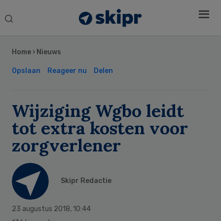
Search
this
Secondary
website
Sidebar
Home
›
Nieuws
Opslaan
Reageer nu
Delen
Wijziging Wgbo leidt
tot extra kosten voor
zorgverlener
Skipr Redactie
23 augustus 2018
,
10:44