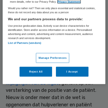
more details, refer to our Privacy Policy.
Privacy Statement
gepubliceerd.
Would you rather not? Then we only place essential and statistical cookies,
these do not record any data about you as a person
In de Wgbo staan de rechten en plichten
We and our partners process data to provide:
van hulpverleners en patiënten beschreven,
Use precise geolocation data. Actively scan device characteristics for
identification. Store and/or access information on a device. Personalised
zoals het geven van toestemming van de
advertising and content, advertising and content measurement, audience
research and services development.
patiënt voor een behandeling,
List of Partners (vendors)
informatieverschaffing en het recht van de
patiënt op inzage in het eigen medisch
Manage Preferences
dossier. Vorige maand heeft de minister van
VWS een wetsvoorstel aan de Tweede
Reject All
I Accept
Kamer gestuurd met daarin een aantal
wijzigingen van de Wgbo
, gericht op een
versterking van de positie van de patiënt.
Nieuw is onder meer dat in de wet is
opgenomen dat hulpverlener en patiënt