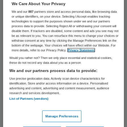
We Care About Your Privacy
De Amerikaanse farmaceut Pfizer is in het
We and our
887
partners store and access personal data, like browsing data
afgelopen kwartaal op een nettowinst
or unique identifiers, on your device. Selecting I Accept enables tracking
technologies to support the purposes shown under we and our partners
uitgekomen van 3,25 miljard dollar (2,6
process data to provide. Selecting Reject All or withdrawing your consent will
disable them. If trackers are disabled, some content and ads you see may not
miljard euro), een kwart meer dan een jaar
be as relevant to you. You can resurface this menu to change your choices or
eerder. Dat maakte ’s werelds grootste
withdraw consent at any time by clicking the Manage Preferences link on the
bottom of the webpage. Your choices will have effect within our Website. For
farmacieconcern dinsdag bekend.
more details, refer to our Privacy Policy.
Privacy Statement
Would you rather not? Then we only place essential and statistical cookies,
these do not record any data about you as a person
De omzet ging echter met 9 procent
We and our partners process data to provide:
omlaag tot 15 miljard dollar. Pfizer had last
Use precise geolocation data. Actively scan device characteristics for
van het aflopen van het patentrecht op een
identification. Store and/or access information on a device. Personalised
advertising and content, advertising and content measurement, audience
middel tegen hoge cholesterol (Lipitor) in de
research and services development.
Verenigde Staten in november vorig jaar en
List of Partners (vendors)
de daaropvolgende concurrentie van
goedkope namaakmiddelen. Daardoor ging
Manage Preferences
de Amerikaanse omzet met 15 procent