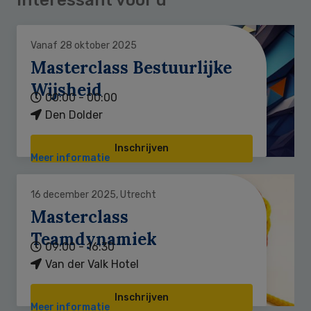
Vanaf 28 oktober 2025
Masterclass Bestuurlijke
Wijsheid
00:00 - 00:00
Den Dolder
Inschrijven
Meer informatie
16 december 2025, Utrecht
Masterclass
Teamdynamiek
09:00 - 16:30
Van der Valk Hotel
Inschrijven
Meer informatie