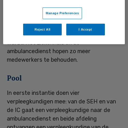
medewerkers zo meer inzicht krijgen in
Manage Preferences
elkaars werk. Daarnaast denken Martini
Ziekenhuis en Ambulancezorg Groningen
Reject All
I Accept
dat het werk zo leuker, want afwisselender
wordt. Het ziekenhuis en de
ambulancedienst hopen zo meer
medewerkers te behouden.
Pool
In eerste instantie doen vier
verpleegkundigen mee: van de SEH en van
de IC gaat een verpleegkundige naar de
ambulancedienst en beide afdeling
ontvangen een verpleegkundige van de