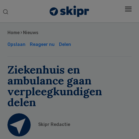
Search
this
Secondary
website
Sidebar
Home
›
Nieuws
Opslaan
Reageer nu
Delen
Ziekenhuis en
ambulance gaan
verpleegkundigen
delen
Skipr Redactie