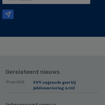
e-
mailadres
Gerelateerd nieuws
FNV ongenode gast bij
19 mei 2026
jubileumviering ActiZ
Interessant voor u