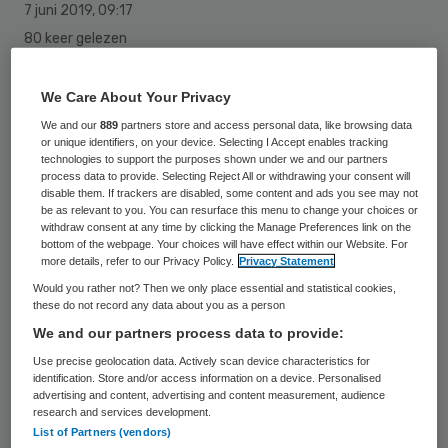
7 juni 2019
,
09:17
80 keer gelezen
De SEH en IC van het Martini Ziekenhuis en
We Care About Your Privacy
Ambulancezorg Groningen gaan
We and our
889
partners store and access personal data, like browsing data
or unique identifiers, on your device. Selecting I Accept enables tracking
verpleegkundig personeel delen. Er komt
technologies to support the purposes shown under we and our partners
process data to provide. Selecting Reject All or withdrawing your consent will
een gezamenlijke pool van medewerkers die
disable them. If trackers are disabled, some content and ads you see may not
be as relevant to you. You can resurface this menu to change your choices or
afwisselend in het ziekenhuis en op de
withdraw consent at any time by clicking the Manage Preferences link on the
ambulance worden ingezet.
bottom of the webpage. Your choices will have effect within our Website. For
more details, refer to our Privacy Policy.
Privacy Statement
Verpleegkundigen die meedoen krijgen een
Would you rather not? Then we only place essential and statistical cookies,
opleiding om op beide plekken te kunnen
these do not record any data about you as a person
werken.
We and our partners process data to provide:
Use precise geolocation data. Actively scan device characteristics for
identification. Store and/or access information on a device. Personalised
Dat meldt het Martini Ziekenhuis op 6 juni
.
advertising and content, advertising and content measurement, audience
De organisaties hopen hiermee de zorg in
research and services development.
List of Partners (vendors)
de keten te verbeteren, omdat de