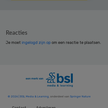
Reader
Reacties
Interactions
Je moet
ingelogd zijn op
om een reactie te plaatsen.
© 2026 | BSL Media & Learning
, onderdeel van
Springer Nature
Contact
Adverteren