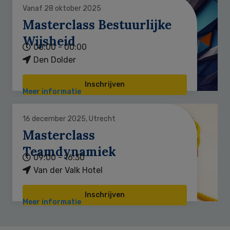
Vanaf 28 oktober 2025
Masterclass Bestuurlijke
Wijsheid
00:00 - 00:00
Den Dolder
Inschrijven
Meer informatie
16 december 2025, Utrecht
Masterclass
Teamdynamiek
09:00 - 16:30
Van der Valk Hotel
Inschrijven
Meer informatie