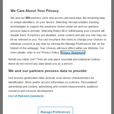
in het economenvakblad ESB.
We Care About Your Privacy
Dergelijke nieuwe organisaties zouden
We and our
889
partners store and access personal data, like browsing data
volgens hen goed zijn voor zowel de
or unique identifiers, on your device. Selecting I Accept enables tracking
technologies to support the purposes shown under we and our partners
gezondheid als de portemonnee van de
process data to provide. Selecting Reject All or withdrawing your consent will
disable them. If trackers are disabled, some content and ads you see may not
burger. Dankzij een verbetering van de
be as relevant to you. You can resurface this menu to change your choices or
withdraw consent at any time by clicking the Manage Preferences link on the
compensatie voor chronisch zieken is zo’n
bottom of the webpage. Your choices will have effect within our Website. For
zorgverzekeraar nu rendabel, menen zij.
more details, refer to our Privacy Policy.
Privacy Statement
Would you rather not? Then we only place essential and statistical cookies,
these do not record any data about you as a person
Onvoldoende compensatie
We and our partners process data to provide:
Use precise geolocation data. Actively scan device characteristics for
In het verleden hebben zorgaanbieders
identification. Store and/or access information on a device. Personalised
advertising and content, advertising and content measurement, audience
voorzichtige pogingen gedaan een eigen
research and services development.
List of Partners (vendors)
zorgverzekeraar op te richten. Een
belangrijke reden voor het mislukken
Manage Preferences
hiervan was dat tot dit jaar