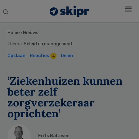
Search
this
Secondary
website
Sidebar
Home
›
Nieuws
Thema:
Beleid en management
Opslaan
Reacties
Delen
4
‘Ziekenhuizen kunnen
beter zelf
zorgverzekeraar
oprichten’
Frits Baltesen