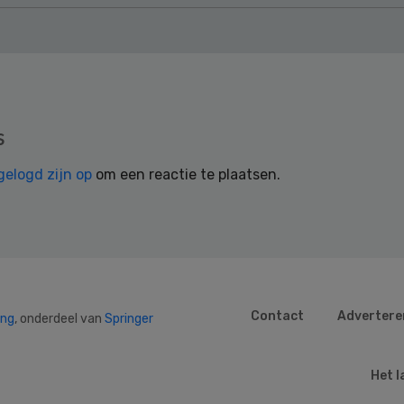
s
gelogd zijn op
om een reactie te plaatsen.
Contact
Advertere
ing
, onderdeel van
Springer
Het l