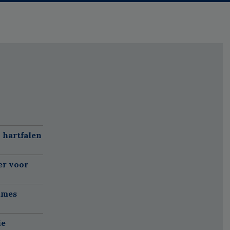
 hartfalen
er voor
ames
ie