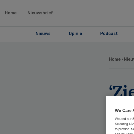
Home
Nieuwsbrief
Nieuws
Opinie
Podcast
Home
›
Nieu
‘Z
ve
We Care 
mis
We and our
Selecting I 
to provide. S