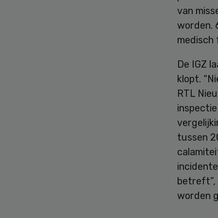
van miss
worden. 6
medisch f
De IGZ la
klopt. “
RTL Nieu
inspectie
vergelijk
tussen 20
calamitei
incidente
betreft”,
worden ge