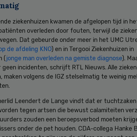
lmatig
lende ziekenhuizen kwamen de afgelopen tijd in h
atiënten overleden door fouten, terwijl de zieke
wegen. Dat gebeurde onder meer in het UMC Utr
op de afdeling KNO
) en in Tergooi Ziekenhuizen in
m (
jonge man overleden na gemiste diagnose
). Ma
r geen incidenten, schrijft RTL Nieuws. Alle zieke
, maken volgens de IGZ stelselmatig te weinig me
ten.
rlid Leendert de Lange vindt dat er tuchtzaken
orden tegen artsen die bewust calamiteiten ve
uurders zouden een beroepsverbod moeten krijgen
issers onder de pet houden. CDA-collega Hanke B