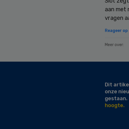
Slot zegt
aan met 
vragen aa
Reageer op d
Meer over:
Secondary
Sidebar
Dit artike
onze nie
gestaan.
hoogte.