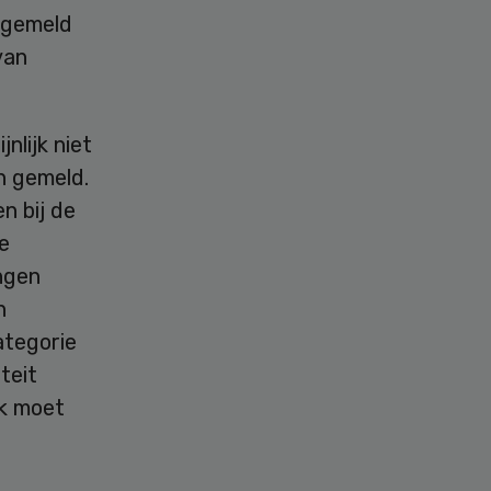
t gemeld
van
nlijk niet
n gemeld.
n bij de
ie
ingen
n
ategorie
teit
ok moet