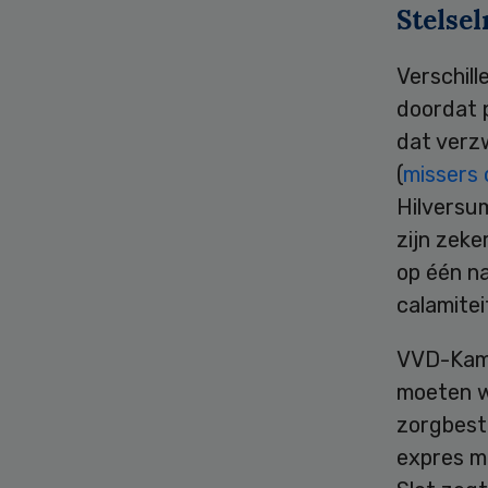
Stelse
Verschil
doordat p
dat verz
(
missers 
Hilversu
zijn zeke
op één na
calamitei
VVD-Kame
moeten w
zorgbest
expres m