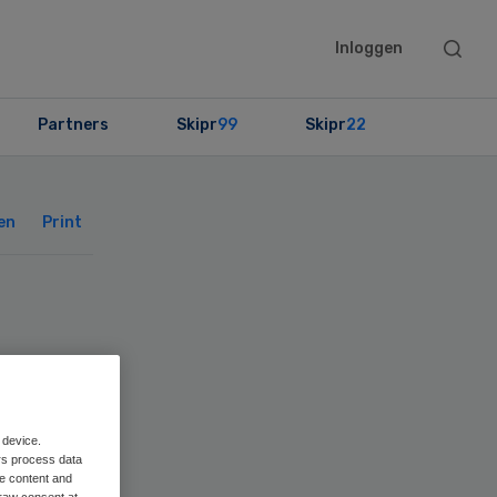
Searc
Inloggen
this
websit
Partners
Skipr
99
Skipr
22
Primary
Sidebar
en
Print
he
 device.
rs process data
me content and