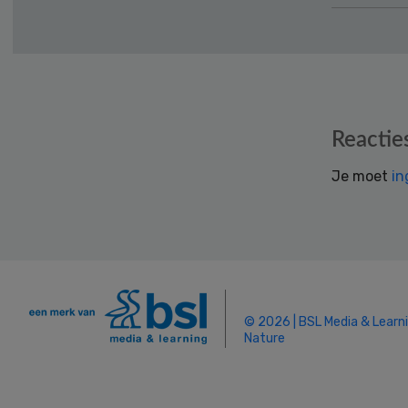
Reader
Reactie
Interactions
Je moet
in
© 2026 | BSL Media & Learn
Nature