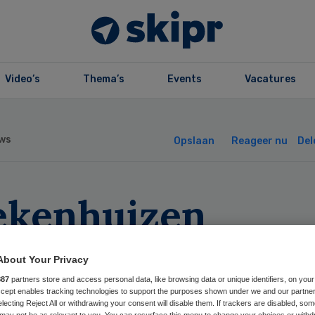
Video’s
Thema’s
Events
Vacatures
ws
Opslaan
Reageer nu
Del
iekenhuizen
rzwijgen medisc
About Your Privacy
sers’
887
partners store and access personal data, like browsing data or unique identifiers, on your
Accept enables tracking technologies to support the purposes shown under we and our partne
electing Reject All or withdrawing your consent will disable them. If trackers are disabled, so