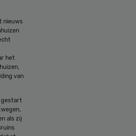
et nieuws
nhuizen
echt
ar het
nhuizen,
lding van
 gestart
rzwegen,
 als zij
ruins