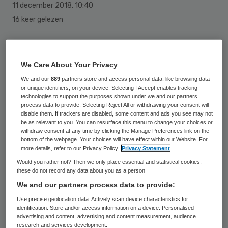
11 december 2018
,
10:40
16 keer gelezen
Seniorenorganisatie KBO-PCOB heeft met
zorgverzekeraar Zilveren Kruis een regeling
We Care About Your Privacy
getroffen over de vergoeding van de
We and our
889
partners store and access personal data, like browsing data
or unique identifiers, on your device. Selecting I Accept enables tracking
vervoerskosten die patiënten en hun
technologies to support the purposes shown under we and our partners
process data to provide. Selecting Reject All or withdrawing your consent will
bezoekers moeten maken ten gevolge van
disable them. If trackers are disabled, some content and ads you see may not
be as relevant to you. You can resurface this menu to change your choices or
het faillissement van de
withdraw consent at any time by clicking the Manage Preferences link on the
IJsselmeerziekenhuizen.
bottom of the webpage. Your choices will have effect within our Website. For
more details, refer to our Privacy Policy.
Privacy Statement
Would you rather not? Then we only place essential and statistical cookies,
Seniorenorganisatie KBO-PCOB en de
these do not record any data about you as a person
samenwerkende ouderenorganisaties in
We and our partners process data to provide:
Lelystad (OSOL) zijn blij met deze regeling
Use precise geolocation data. Actively scan device characteristics for
identification. Store and/or access information on a device. Personalised
voor patiënten en hun bezoekers. De
advertising and content, advertising and content measurement, audience
compensatieregeling is tot stand gekomen
research and services development.