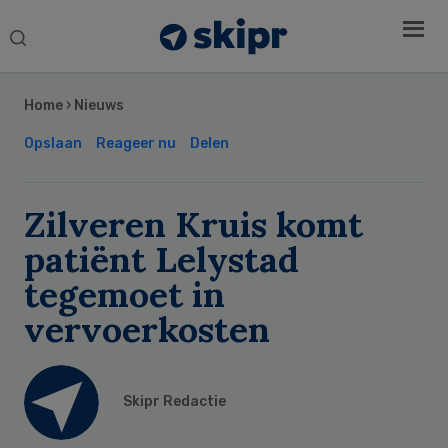
Search
this
Secondary
website
Sidebar
Home
›
Nieuws
Opslaan
Reageer nu
Delen
Zilveren Kruis komt
patiënt Lelystad
tegemoet in
vervoerkosten
Skipr Redactie