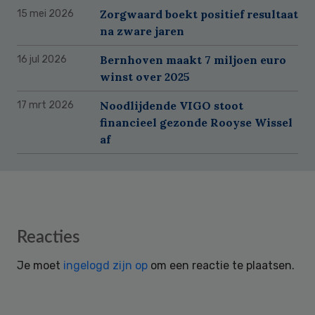
Zorgwaard boekt positief resultaat
15 mei 2026
na zware jaren
Bernhoven maakt 7 miljoen euro
16 jul 2026
winst over 2025
Noodlijdende VIGO stoot
17 mrt 2026
financieel gezonde Rooyse Wissel
af
Reader
Reacties
Interactions
Je moet
ingelogd zijn op
om een reactie te plaatsen.