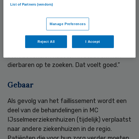
List of Partners (vendors)
op uitdrukkelijk verzoek van KBO-PCOB.
“Hiermee kan worden voorkomen dat
Manage Preferences
verzekerden afzien van behandeling
vanwege te hoge reiskosten”, zegt
Reject All
I Accept
directeur Manon Vanderkaa. “De regeling
stelt bovendien naasten in staat om hun
dierbaren op te zoeken. Dat voelt goed.”
Gebaar
Als gevolg van het faillissement wordt een
deel van de behandelingen in MC
IJsselmeerziekenhuizen (tijdelijk) verplaatst
naar andere ziekenhuizen in de regio.
Patiënten die voor hun zorg verder moeten