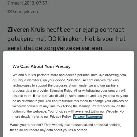
7 maart 2018
,
07:37
18 keer gelezen
Zilveren Kruis heeft een driejarig contract
getekend met DC Klinieken. Het is voor het
eerst dat de zorgverzekeraar een
meerjarenovereenkomst tekent met een
zelfstandig behandelcentrum (zbc).
We Care About Your Privacy
We and our
889
partners store and access personal data, like browsing data
Dat melden
Zilveren Kruis
en
DC Klinieken
or unique identifiers, on your device. Selecting I Accept enables tracking
technologies to support the purposes shown under we and our partners
op 6 maart. In het contract worden
process data to provide. Selecting Reject All or withdrawing your consent will
disable them. If trackers are disabled, some content and ads you see may not
afspraken gemaakt over het toegankelijker
be as relevant to you. You can resurface this menu to change your choices or
withdraw consent at any time by clicking the Manage Preferences link on the
en betaalbaarder maken van de zorg voor
bottom of the webpage. Your choices will have effect within our Website. For
more details, refer to our Privacy Policy.
Privacy Statement
patiënten binnen de focusgebieden van DC
Would you rather not? Then we only place essential and statistical cookies,
Klinieken als diagnostiek, allergologie,
these do not record any data about you as a person
pijnbehandelingen, dermatologie en hiv.