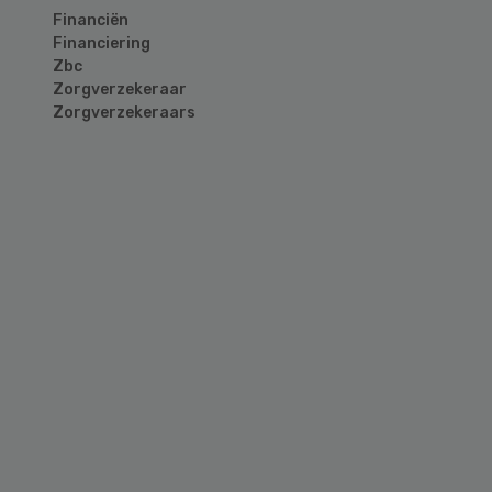
Financiën
Financiering
Zbc
Zorgverzekeraar
Zorgverzekeraars
Primary
Sidebar