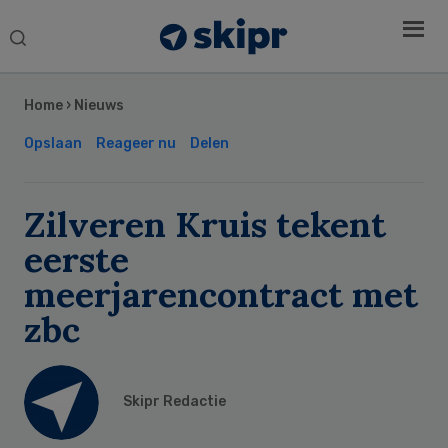
Search
this
Secondary
website
Sidebar
Home
›
Nieuws
Opslaan
Reageer nu
Delen
Zilveren Kruis tekent
eerste
meerjarencontract met
zbc
Skipr Redactie