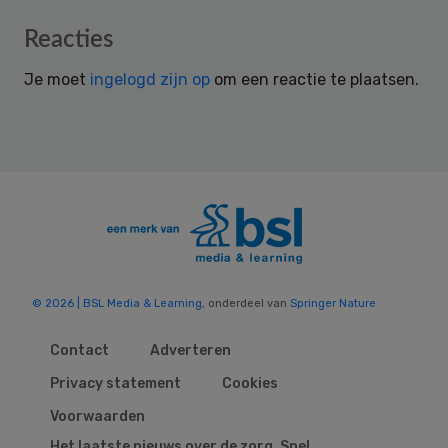
Reader
Reacties
Interactions
Je moet
ingelogd zijn op
om een reactie te plaatsen.
© 2026 | BSL Media & Learning
, onderdeel van
Springer Nature
Contact
Adverteren
Privacy statement
Cookies
Voorwaarden
Het laatste nieuws over de zorg. Snel,