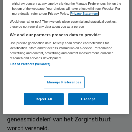
withdraw consent at any time by clicking the Manage Preferences link on the
minister nog
geen definitief besluit
heeft
bottom of the webpage. Your choices will have effect within our Website. For
genomen over toelating tot het
more details, refer to our Privacy Policy.
Privacy Statement
Would you rather not? Then we only place essential and statistical cookies,
basispakket.
these do not record any data about you as a person
We and our partners process data to provide:
Herbeoordeling
Use precise geolocation data. Actively scan device characteristics for
identification. Store and/or access information on a device. Personalised
advertising and content, advertising and content measurement, audience
Daarnaast moeten er wat ZN betreft vaker
research and services development.
List of Partners (vendors)
herbeoordelingen van de bestaande
geneesmiddelen plaatsvinden als blijkt dat
Manage Preferences
de beloftes van fabrikanten over de
effectiviteit van het geneesmiddel niet
Reject All
I Accept
worden waargemaakt. Ook wil ZN dat het
traject ‘Regie op registers voor dure
geneesmiddelen’ van het Zorginstituut
wordt versneld.