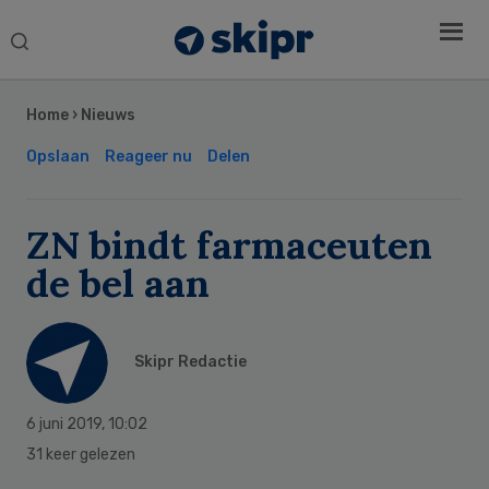
Search
this
Secondary
website
Sidebar
Home
›
Nieuws
Opslaan
Reageer nu
Delen
ZN bindt farmaceuten
de bel aan
Skipr Redactie
6 juni 2019
,
10:02
31 keer gelezen