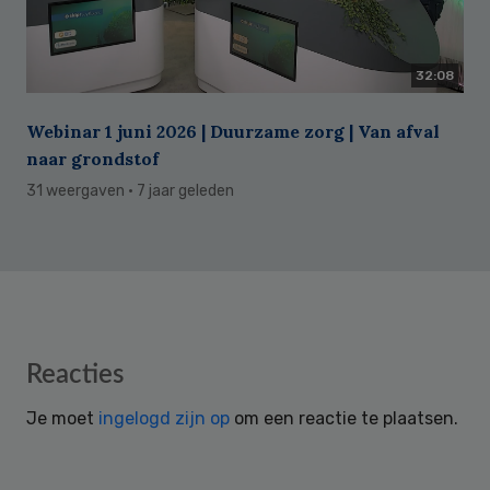
32:08
Webinar 1 juni 2026 | Duurzame zorg | Van afval
naar grondstof
31 weergaven
· 7 jaar geleden
Reader
Reacties
Interactions
Je moet
ingelogd zijn op
om een reactie te plaatsen.