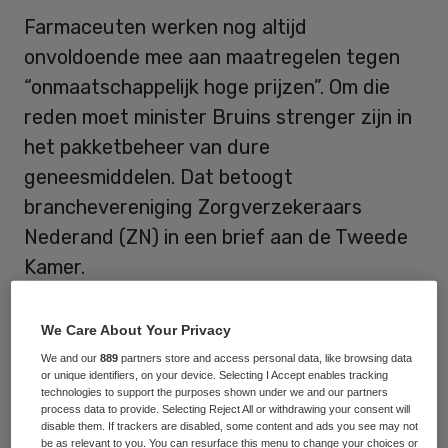
Farmaceuten werken nog altijd
onvoldoende mee aan maatregelen tegen
“onmaatschappelijk hoge prijzen”. Om die
reden moet minister Bruins strenger zijn in
het pakketbeheer van dure
geneesmiddelen. Dat betoogt
branchevereniging Zorgverzekeraars
Nederand (ZN) in een brief aan de Tweede
Kamer.
Zorgverzekeraars Nederland (ZN)
vindt dat
We Care About Your Privacy
dure geneesmiddelen nu te makkelijk
We and our
889
partners store and access personal data, like browsing data
kunnen instromen in de zogeheten
‘sluis’
.
or unique identifiers, on your device. Selecting I Accept enables tracking
technologies to support the purposes shown under we and our partners
Geneesmiddelen in de sluis zijn al wel
process data to provide. Selecting Reject All or withdrawing your consent will
disable them. If trackers are disabled, some content and ads you see may not
beschikbaar voor patiënten, terwijl de
be as relevant to you. You can resurface this menu to change your choices or