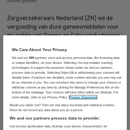
58 keer gelezen
Zorgverzekeraars Nederland (ZN) wil de
vergoeding van dure geneesmiddelen voor
de ziekte van Pompe en Fabry niet stoppen.
Dat heeft ZN vrijdag geschreven aan het
We Care About Your Privacy
College voor Zorgverzekeringen (CVZ). Dat
We and our
889
partners store and access personal data, like browsing data
adviesorgaan zegt in een conceptadvies die
or unique identifiers, on your device. Selecting I Accept enables tracking
technologies to support the purposes shown under we and our partners
dure geneesmiddelen niet langer willen te
process data to provide. Selecting Reject All or withdrawing your consent will
vergoeden.
disable them. If trackers are disabled, some content and ads you see may not
be as relevant to you. You can resurface this menu to change your choices or
withdraw consent at any time by clicking the Manage Preferences link on the
De zorgverzekeraars reageren omdat ten
bottom of the webpage. Your choices will have effect within our Website. For
more details, refer to our Privacy Policy.
Privacy Statement
onrechte de suggestie is gewekt dat ze dit
Would you rather not? Then we only place essential and statistical cookies,
plan steunen. ZN is daar verbaasd over
these do not record any data about you as a person
We and our partners process data to provide:
omdat de ze zich nog nooit over dit
Use precise geolocation data. Actively scan device characteristics for
onderwerp heeft uitgelaten.