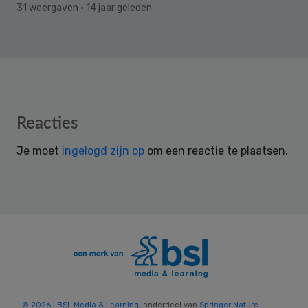
31 weergaven
· 14 jaar geleden
Reader
Reacties
Interactions
Je moet
ingelogd zijn op
om een reactie te plaatsen.
© 2026 | BSL Media & Learning
, onderdeel van
Springer Nature