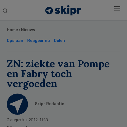
Search
this
Secondary
website
Sidebar
Home
›
Nieuws
Opslaan
Reageer nu
Delen
ZN: ziekte van Pompe
en Fabry toch
vergoeden
Skipr Redactie
3 augustus 2012
,
11:18