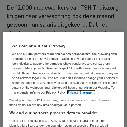
De 12.000 medewerkers van TSN Thuiszorg
krijgen naar verwachting ook deze maand
gewoon hun salaris uitgekeerd. Dat liet
staatssecretaris Van Rijn vrijdag aan de
Kamer weten.
We Care About Your Privacy
We and our
889
partners store and access personal data, like browsing data
Het grootste thuiszorgbedrijf van
or unique identifiers, on your device. Selecting I Accept enables tracking
Nederland kreeg eind vorig jaar uitstel van
technologies to support the purposes shown under we and our partners
process data to provide. Selecting Reject All or withdrawing your consent will
betaling. In een brief aan de Kamer gaf Van
disable them. If trackers are disabled, some content and ads you see may not
be as relevant to you. You can resurface this menu to change your choices or
Rijn vrijdag een toelichting op de stand van
withdraw consent at any time by clicking the Manage Preferences link on the
bottom of the webpage. Your choices will have effect within our Website. For
zaken rond het bedrijf. Hij stelt daarin dat
more details, refer to our Privacy Policy.
Privacy Statement
de bewindvoerders van de onderneming, die
Would you rather not? Then we only place essential and statistical cookies,
these do not record any data about you as a person
zorg biedt aan meer dan 40.000 mensen,
We and our partners process data to provide:
verwachten dat de salarissen in januari
Use precise geolocation data. Actively scan device characteristics for
worden uitbetaald.
identification. Store and/or access information on a device. Personalised