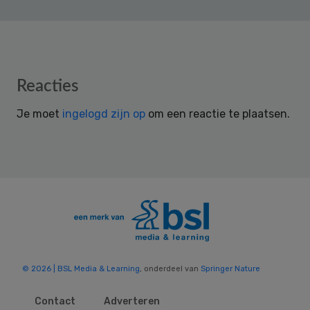
Reader
Reacties
Interactions
Je moet
ingelogd zijn op
om een reactie te plaatsen.
© 2026 | BSL Media & Learning
, onderdeel van
Springer Nature
Contact
Adverteren