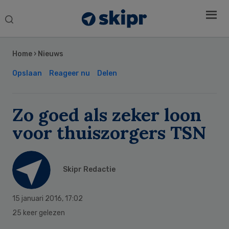
Search
this
Secondary
website
Sidebar
Home
›
Nieuws
Opslaan
Reageer nu
Delen
Zo goed als zeker loon
voor thuiszorgers TSN
Skipr Redactie
15 januari 2016
,
17:02
25 keer gelezen