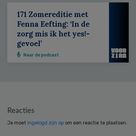
171 Zomereditie met
Fenna Eefting: ‘In de
zorg mis ik het yes!-
gevoel’
Naar de podcast
Reader
Reacties
Interactions
Je moet
ingelogd zijn op
om een reactie te plaatsen.