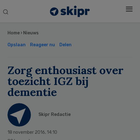
Search
this
Secondary
website
Sidebar
Home
›
Nieuws
Opslaan
Reageer nu
Delen
Zorg enthousiast over
toezicht IGZ bij
dementie
Skipr Redactie
18 november 2016
,
14:10