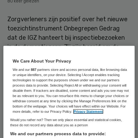
80 keer gelezen
Zorgverleners zijn positief over het nieuwe
toezichtinstrument Onbegrepen Gedrag
dat de IGZ hanteert bij inspectiebezoeken
in de dementiezorg. Zij zijn bereid om de
verbeterpunten aan te pakken die door de
We Care About Your Privacy
bezoeken naar voren komen.
We and our
887
partners store and access personal data, like browsing data
or unique identifiers, on your device. Selecting I Accept enables tracking
Dat blijkt uit
onderzoek dat het NIVEL deed
technologies to support the purposes shown under we and our partners
process data to provide. Selecting Reject All or withdrawing your consent will
in opdracht van de IGZ. Voor het onderzoek
disable them. If trackers are disabled, some content and ads you see may not
be as relevant to you. You can resurface this menu to change your choices or
werden zorgverleners, managers en
withdraw consent at any time by clicking the Manage Preferences link on the
bottom of the webpage. Your choices will have effect within our Website. For
bestuurders in twaalf verpleeghuizen
more details, refer to our Privacy Policy.
Privacy Statement
geïnterviewd.
Would you rather not? Then we only place essential and statistical cookies,
these do not record any data about you as a person
We and our partners process data to provide:
Observaties