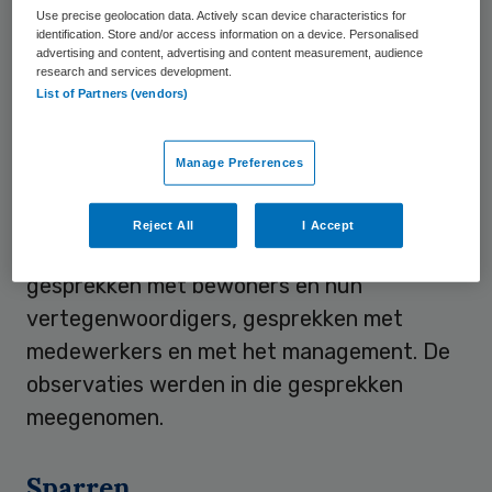
Use precise geolocation data. Actively scan device characteristics for
identification. Store and/or access information on a device. Personalised
De inspectiedienst besteedde vorige jaren
advertising and content, advertising and content measurement, audience
research and services development.
extra aandacht aan het toezicht op mensen
List of Partners (vendors)
met dementie in verpleeghuizen, en hoe
zorgverleners omgaan met ‘onbegrepen
Manage Preferences
gedrag’, zoals onrust, geprikkeldheid,
agressie of apathie. Dat deed de IGZ onder
Reject All
I Accept
meer door observaties ter plekke,
gesprekken met bewoners en hun
vertegenwoordigers, gesprekken met
medewerkers en met het management. De
observaties werden in die gesprekken
meegenomen.
Sparren