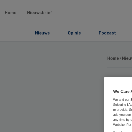
Home
Nieuwsbrief
Nieuws
Opinie
Podcast
Home
›
Nieu
Zo
We Care 
de
We and our
Selecting I 
to provide. S
ba
ads you see 
any time by c
Website. For 