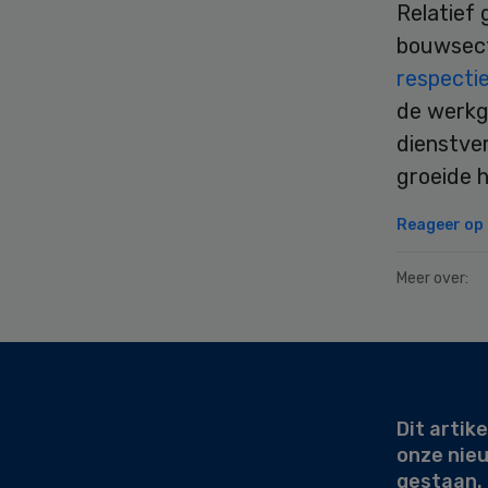
Relatief 
bouwsect
respectie
de werkge
dienstver
groeide h
Reageer op d
Meer over:
Secondary
Sidebar
Dit artike
onze nie
gestaan.