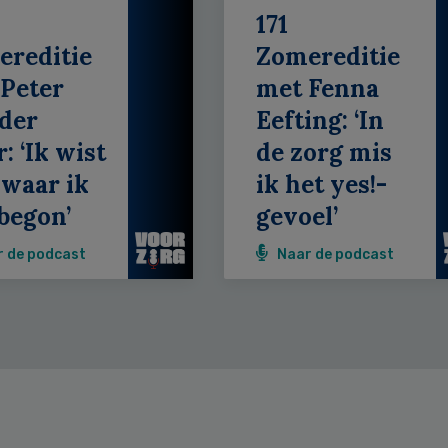
171
ereditie
Zomereditie
Peter
met Fenna
der
Eefting: ‘In
: ‘Ik wist
de zorg mis
 waar ik
ik het yes!-
begon’
gevoel’
r de podcast
Naar de podcast