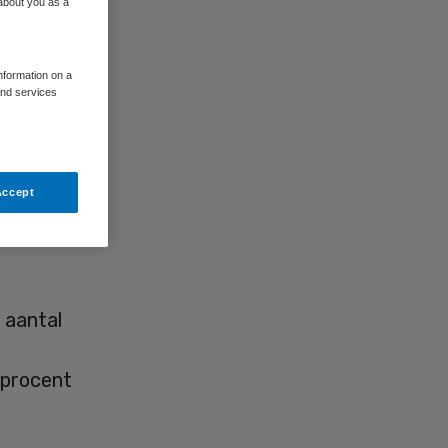
 about you as a
information on a
and services
nheid in
orig jaar
Accept
eede
au voor
 aantal
t
 procent