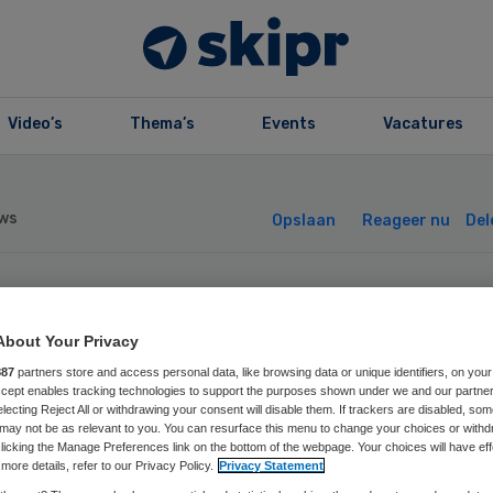
Video’s
Thema’s
Events
Vacatures
ws
Opslaan
Reageer nu
Del
rg goed voor een
About Your Privacy
rde Nederlands
887
partners store and access personal data, like browsing data or unique identifiers, on your
Accept enables tracking technologies to support the purposes shown under we and our partne
electing Reject All or withdrawing your consent will disable them. If trackers are disabled, so
nenverlies
may not be as relevant to you. You can resurface this menu to change your choices or withd
licking the Manage Preferences link on the bottom of the webpage. Your choices will have eff
more details, refer to our Privacy Policy.
Privacy Statement