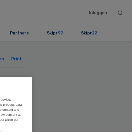
Searc
Inloggen
this
websit
Partners
Skipr
99
Skipr
22
Primary
Sidebar
en
Print
 device.
rs process data
me content and
raw consent at
ect within our