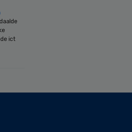
n
 daalde
ke
de ict