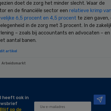
gezien doet de zorg het minder slecht. Waar de
or en de financiële sector een
relatieve krimp va
velijke 6,5 procent en 4,5 procent
te zien gaven,
legenheid in de zorg met 3 procent. In de zakelij
lening – zoals bij accountants en advocaten – en 
et aantal banen.
it artikel
Arbeidsmarkt
l heeft ook in
uwsbrief
Blijf op de