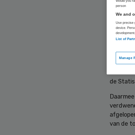
Would you rat
person
We and ou
Use precise g
device. Pers
development
List of Part
Gemeten 
de zorg s
Manage P
lag het a
kwartaal
de Statis
Daarmee 
verdwene
afgelope
van de t