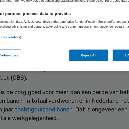
her not? Then we only place essential and statistical cookies, these do not record any data
r partners process data to provide:
Skipr Redactie
14 augustus 2014
,
12:40
30 keer gelezen
eolocation data. Actively scan device characteristics for identification. Store and/or access 
onalised advertising and content, advertising and content measurement, audience research 
.
ners (vendors)
naar aantallen werknemers krimpt de werkgelege
terker dan in andere branches. Ten opzichte van v
references
Reject All
I 
antal banen in de sector aan het eind van het tw
 35 duizend lager, constateert het Centraal Bure
tiek (CBS).
is de zorg goed voor meer dan een derde van het
n banen. In totaal verdwenen er in Nederland he
n jaar
tachtigduizend banen
. Dat is ongeveer een
otale werkgelegenheid.