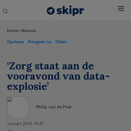
Search
this
Secondary
website
Sidebar
Home
›
Nieuws
Opslaan
Reageer nu
Delen
‘Zorg staat aan de
vooravond van data-
explosie’
Philip van de Poel
1 maart 2016
,
19:41