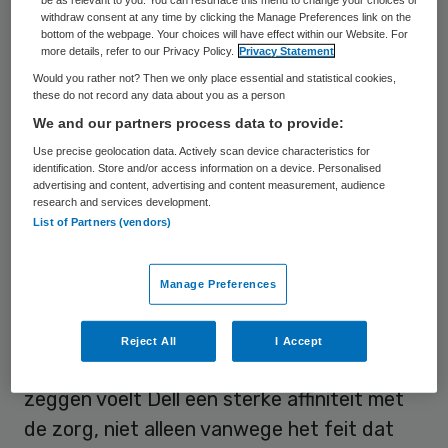
HIMSS 2016 – De gezondheidszorg staat
withdraw consent at any time by clicking the Manage Preferences link on the
bottom of the webpage. Your choices will have effect within our Website. For
aan de vooravond van een exponentiële
more details, refer to our Privacy Policy.
Privacy Statement
groei van de hoeveelheid digitale informatie.
Would you rather not? Then we only place essential and statistical cookies,
these do not record any data about you as a person
Niet alleen is steeds meer medische
We and our partners process data to provide:
apparatuur aangesloten op digitale
Use precise geolocation data. Actively scan device characteristics for
netwerken, ook worden de kosten voor
identification. Store and/or access information on a device. Personalised
advertising and content, advertising and content measurement, audience
digitale informatieverzameling en –
research and services development.
List of Partners (vendors)
uitwisseling steeds kleiner.
Dat betoogde Michael Dell, oprichter en
Manage Preferences
CEO van het gelijknamige wereldwijde IT-
concern, tijdens de
openingsspeech van
Reject All
I Accept
HIMSS 2016
in Las Vegas. Naar eigen
zeggen voelt Dell een sterke affiniteit met
de zorg, niet alleen vanwege het feit dat