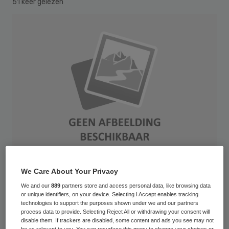
51 keer gelezen
We Care About Your Privacy
7.12.2012 CN: Anti-Terror-Einheiten: Defibrillatoren verstehen statt Bomben
We and our
889
partners store and access personal data, like browsing data
or unique identifiers, on your device. Selecting I Accept enables tracking
entschärfen. Cardio News / 11/12cn33 / 07.12.2012 Countdown. Time bomb
technologies to support the purposes shown under we and our partners
process data to provide. Selecting Reject All or withdrawing your consent will
with alarm clock detonator. Dynamit. 3d
disable them. If trackers are disabled, some content and ads you see may not
be as relevant to you. You can resurface this menu to change your choices or