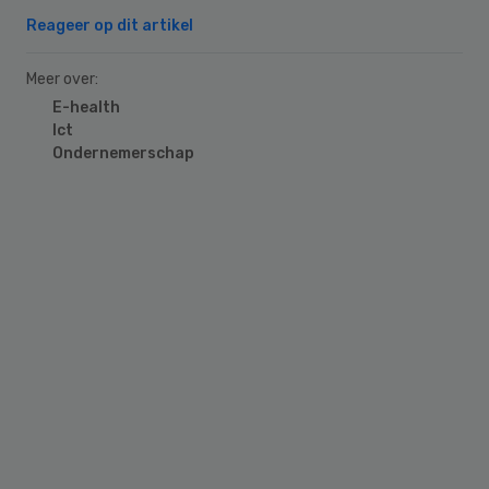
Reageer op dit artikel
Meer over:
E-health
Ict
Ondernemerschap
Primary
Sidebar