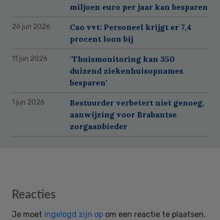
miljoen euro per jaar kan besparen
Cao vvt: Personeel krijgt er 7,4
26 jun 2026
procent loon bij
'Thuismonitoring kan 350
11 jun 2026
duizend ziekenhuisopnames
besparen'
Bestuurder verbetert niet genoeg,
1 jun 2026
aanwijzing voor Brabantse
zorgaanbieder
Reader
Reacties
Interactions
Je moet
ingelogd zijn op
om een reactie te plaatsen.