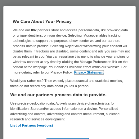
Het Twentse ZorgAccent neemt een een
groot aantal medewerkers en cliënten van
We Care About Your Privacy
CaroCare uit Vroomshoop over. Dat meldt
We and our
887
partners store and access personal data, like browsing data
de organisatie in een persbericht.
or unique identifiers, on your device. Selecting I Accept enables tracking
technologies to support the purposes shown under we and our partners
process data to provide. Selecting Reject All or withdrawing your consent will
ZorgAccent neemt in totaal 64
disable them. If trackers are disabled, some content and ads you see may not
be as relevant to you. You can resurface this menu to change your choices or
medewerkers van
CaroCare Thuiszorg
over.
withdraw consent at any time by clicking the Manage Preferences link on the
bottom of the webpage. Your choices will have effect within our Website. For
Villa de la Porte, een kleinschalige
more details, refer to our Privacy Policy.
Privacy Statement
woonvoorziening in Almelo voor
Would you rather not? Then we only place essential and statistical cookies,
these do not record any data about you as a person
dementerende mensen, blijft in handen van
We and our partners process data to provide:
de instelling. De villa werd twee jaar
Use precise geolocation data. Actively scan device characteristics for
geleden opgericht.
identification. Store and/or access information on a device. Personalised
advertising and content, advertising and content measurement, audience
research and services development.
Het initiatief voor de overname komt van
List of Partners (vendors)
CaroCare, zo blijkt uit het persbericht.