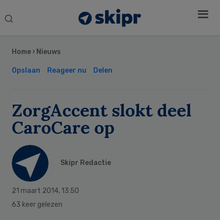
Search
this
Secondary
website
Sidebar
Home
›
Nieuws
Opslaan
Reageer nu
Delen
ZorgAccent slokt deel
CaroCare op
Skipr Redactie
21 maart 2014
,
13:50
63 keer gelezen