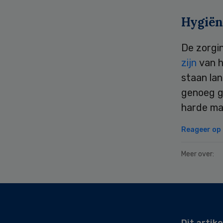
Hygiën
De zorgin
zijn
van h
staan la
genoeg ge
harde maa
Reageer op d
Meer over:
Secondary
Sidebar
Dit artike