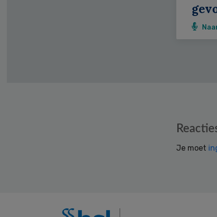
gevo
Naa
Reader
Reactie
Interactions
Je moet
in