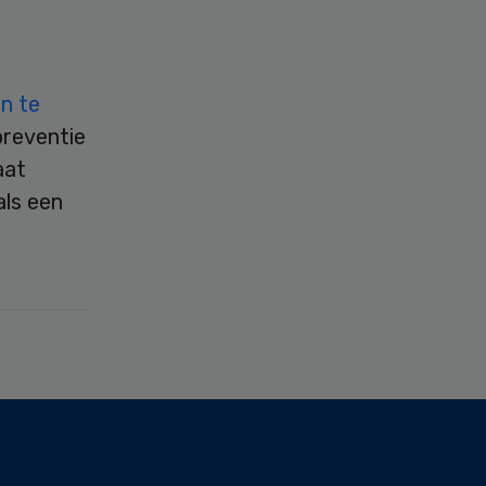
n te
preventie
aat
als een