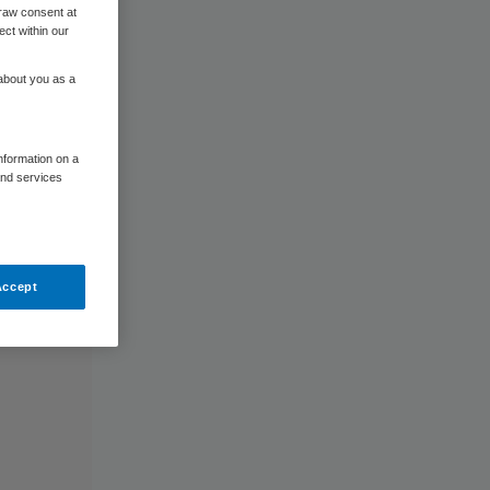
raw consent at
ect within our
 about you as a
information on a
and services
Accept