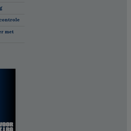
g
controle
er met