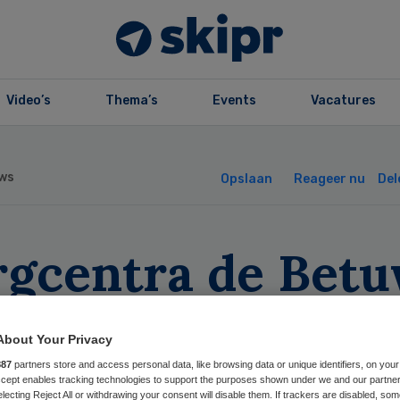
Video’s
Thema’s
Events
Vacatures
ws
Opslaan
Reageer nu
Del
rgcentra de Bet
der verscherpt
About Your Privacy
zicht
887
partners store and access personal data, like browsing data or unique identifiers, on your
Accept enables tracking technologies to support the purposes shown under we and our partne
electing Reject All or withdrawing your consent will disable them. If trackers are disabled, so