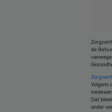
Zorgcentr
de Betuw
vanwege 
Gezondhe
Zorgcent
Volgens d
medewerk
Dat bleek
onder ve