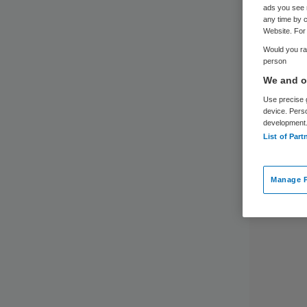
ads you see 
any time by c
Website. For 
Would you rat
person
We and ou
Use precise g
device. Pers
development
List of Part
Manage P