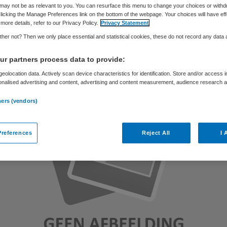
may not be as relevant to you. You can resurface this menu to change your choices or withd
licking the Manage Preferences link on the bottom of the webpage. Your choices will have eff
more details, refer to our Privacy Policy.
Privacy Statement
Skipr Redactie
5 april 2013
,
10:32
40 keer gelezen
her not? Then we only place essential and statistical cookies, these do not record any data
r partners process data to provide:
eolocation data. Actively scan device characteristics for identification. Store and/or access 
onalised advertising and content, advertising and content measurement, audience research 
.
ners (vendors)
references
Reject All
I 