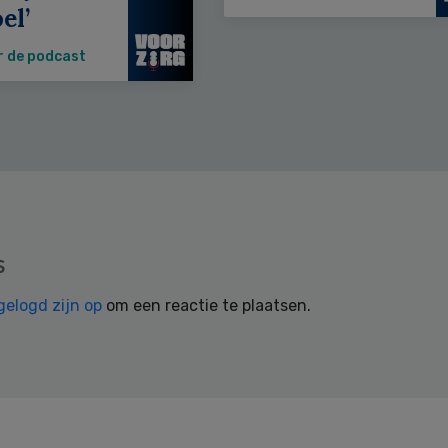
el’
r de podcast
s
gelogd zijn op
om een reactie te plaatsen.