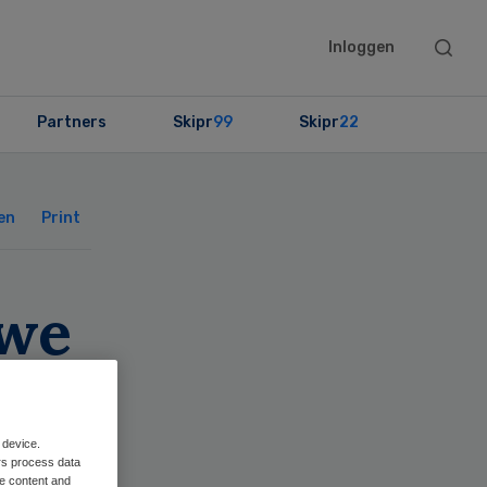
Searc
Inloggen
this
websit
Partners
Skipr
99
Skipr
22
Primary
Sidebar
en
Print
uwe
 device.
rs process data
me content and