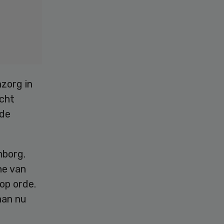
zorg in
cht
 de
mborg.
ne van
op orde.
taan nu