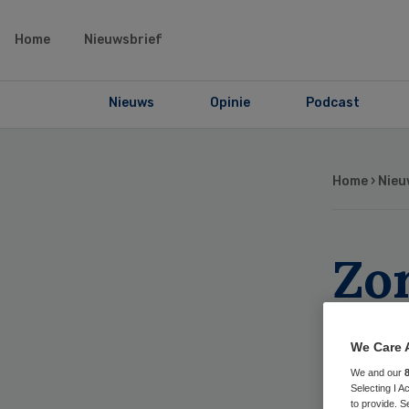
Home
Nieuwsbrief
Nieuws
Opinie
Podcast
Home
›
Nieu
Zo
on
We Care 
toe
We and our
Selecting I 
to provide. S