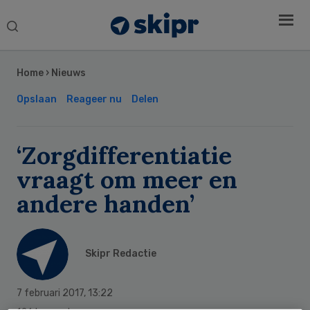
Search
this
Secondary
website
Sidebar
Home
›
Nieuws
Opslaan
Reageer nu
Delen
‘Zorgdifferentiatie
vraagt om meer en
andere handen’
Skipr Redactie
7 februari 2017
,
13:22