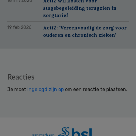
ActiZ wil kosten voor
18 mrt 2026
stagebegeleiding terugzien in
zorgtarief
ActiZ: ‘Vereenvoudig de zorg voor
19 feb 2026
ouderen en chronisch zieken’
Reader
Reacties
Interactions
Je moet
ingelogd zijn op
om een reactie te plaatsen.