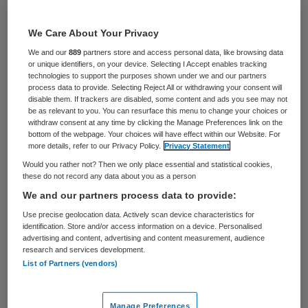
126 keer gelezen
We Care About Your Privacy
De zorgbehoefte van cliënten in de
We and our
889
partners store and access personal data, like browsing data
ouderenzorg neemt toe en de manier
or unique identifiers, on your device. Selecting I Accept enables tracking
technologies to support the purposes shown under we and our partners
waarop zorg wordt verleend, verandert. Om
process data to provide. Selecting Reject All or withdrawing your consent will
disable them. If trackers are disabled, some content and ads you see may not
de verschillende zorgbehoeften van
be as relevant to you. You can resurface this menu to change your choices or
individuele cliënten te kunnen vervullen,
withdraw consent at any time by clicking the Manage Preferences link on the
bottom of the webpage. Your choices will have effect within our Website. For
moeten medewerkers in de zorg worden
more details, refer to our Privacy Policy.
Privacy Statement
opgeleid en bijgeschoold. Dit zegt Guus van
Would you rather not? Then we only place essential and statistical cookies,
these do not record any data about you as a person
Montfort, voorzitter van
We and our partners process data to provide:
brancheorganisatie ActiZ.
Use precise geolocation data. Actively scan device characteristics for
identification. Store and/or access information on a device. Personalised
advertising and content, advertising and content measurement, audience
Van Montfort constateert dat er steeds
research and services development.
meer differentiatie plaats zal vinden in de
List of Partners (vendors)
ouderenzorg. Cliënten vragen steeds meer
liefdevolle zorg en aandacht. De
Manage Preferences