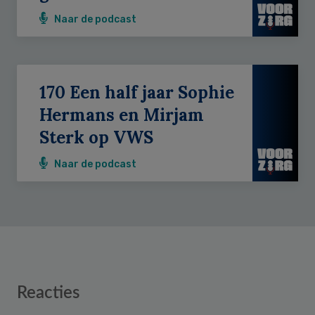
Naar de podcast
170 Een half jaar Sophie
Hermans en Mirjam
Sterk op VWS
Naar de podcast
Reader
Reacties
Interactions