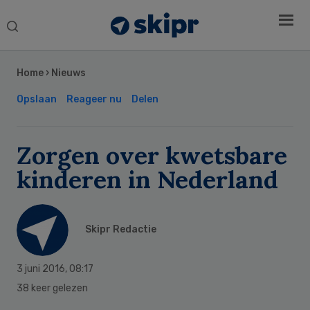
Search
this
Secondary
website
Sidebar
Home
›
Nieuws
Opslaan
Reageer nu
Delen
Zorgen over kwetsbare
kinderen in Nederland
Skipr Redactie
3 juni 2016
,
08:17
38 keer gelezen