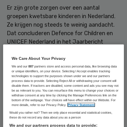
Er zijn grote zorgen over een aantal
groepen kwetsbare kinderen in Nederland.
Ze krijgen nog steeds te weinig aandacht.
Dat concluderen Defence for Children en
UNICEF Nederland in het Jaarbericht
Kinderrechten, de jaarlijkse graadmeter
voor de situatie van kinderen.
We Care About Your Privacy
We and our
887
partners store and access personal data, like browsing data
“Er is vooruitgang geboekt, maar er zijn nog
or unique identifiers, on your device. Selecting I Accept enables tracking
technologies to support the purposes shown under we and our partners
steeds kwetsbare kinderen die tussen wal
process data to provide. Selecting Reject All or withdrawing your consent will
disable them. If trackers are disabled, some content and ads you see may not
en schip vallen. Dat moet anders”, zo stelt
be as relevant to you. You can resurface this menu to change your choices or
withdraw consent at any time by clicking the Manage Preferences link on the
Jan Bouke Wijbrandi, directeur van UNICEF
bottom of the webpage. Your choices will have effect within our Website. For
more details, refer to our Privacy Policy.
Privacy Statement
Nederland.
Would you rather not? Then we only place essential and statistical cookies,
these do not record any data about you as a person
Landelijke werkwijze
We and our partners process data to provide: