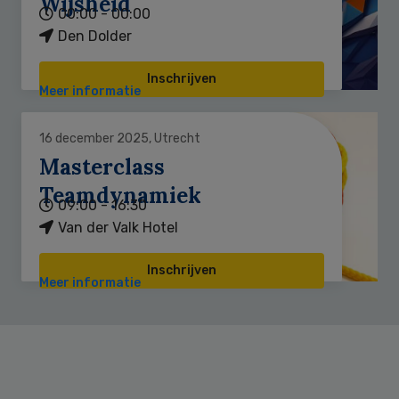
Wijsheid
00:00 - 00:00
Den Dolder
Inschrijven
Meer informatie
16 december 2025, Utrecht
Masterclass
Teamdynamiek
09:00 - 16:30
Van der Valk Hotel
Inschrijven
Meer informatie