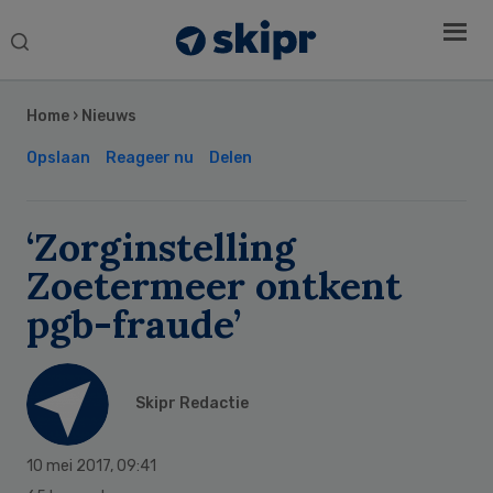
Search
this
Secondary
website
Sidebar
Home
›
Nieuws
Opslaan
Reageer nu
Delen
‘Zorginstelling
Zoetermeer ontkent
pgb-fraude’
Skipr Redactie
10 mei 2017
,
09:41