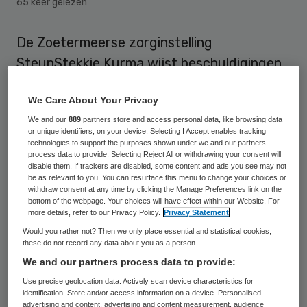
65 keer gelezen
De Zoetermeerse zorginstelling
SteunStekkie Kurma wijst beschuldigingen
van fraude met persoonsgebonden
We Care About Your Privacy
budgetten (pgb’s) van de hand. Dat heeft
We and our
889
partners store and access personal data, like browsing data
directeur Anjana de Wit Koster via haar
or unique identifiers, on your device. Selecting I Accept enables tracking
advocaat Christiaan Mensink laten weten
technologies to support the purposes shown under we and our partners
process data to provide. Selecting Reject All or withdrawing your consent will
aan Omroep West.
disable them. If trackers are disabled, some content and ads you see may not
be as relevant to you. You can resurface this menu to change your choices or
withdraw consent at any time by clicking the Manage Preferences link on the
De gemeente Zoetermeer maakte dinsdag
bottom of the webpage. Your choices will have effect within our Website. For
more details, refer to our Privacy Policy.
Privacy Statement
bekend onderzoek te doen naar mogelijke
Would you rather not? Then we only place essential and statistical cookies,
pgb-fraude bij een zorginstelling in die
these do not record any data about you as a person
gemeente. De instelling zou voor
We and our partners process data to provide:
geïncasseerd pgb-geld te weinig of
Use precise geolocation data. Actively scan device characteristics for
identification. Store and/or access information on a device. Personalised
helemaal geen zorg verleend hebben.
advertising and content, advertising and content measurement, audience