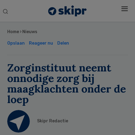
Search
this
Secondary
website
Sidebar
Home
›
Nieuws
Opslaan
Reageer nu
Delen
Zorginstituut neemt
onnodige zorg bij
maagklachten onder de
loep
Skipr Redactie