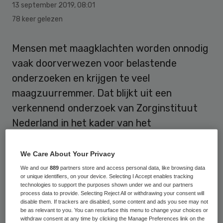
13 september 2019
,
08:01
78 keer gelezen
Mensen met maagklachten worden onnodig
vaak doorverwezen voor belastende
onderzoeken en krijgen te veel
maagzuurremmer. Dat blijkt uit een
verkennend onderzoek van Zorginstituut
Nederland in het kader van het
verbeterprogramma Zinnige Zorg.
We Care About Your Privacy
In Nederland kampen veel mensen met
We and our
889
partners store and access personal data, like browsing data
maagklachten, ruim 3 miljoen patiënten
or unique identifiers, on your device. Selecting I Accept enables tracking
technologies to support the purposes shown under we and our partners
slikken maagzuurremmers. Het
process data to provide. Selecting Reject All or withdrawing your consent will
disable them. If trackers are disabled, some content and ads you see may not
Zorginstituut onderzocht de afgelopen
be as relevant to you. You can resurface this menu to change your choices or
withdraw consent at any time by clicking the Manage Preferences link on the
maanden samen met