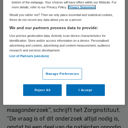
bottom of the webpage. Your choices will have effect within our Website. For
patiëntenverenigingen, zorgprofessionals
more details, refer to our Privacy Policy.
Privacy Statement
Would you rather not? Then we only place essential and statistical cookies,
en zorgverzekeraars waar de zorg voor
these do not record any data about you as a person
mensen met een spijsverteringsziekte beter
We and our partners process data to provide:
kan.
Use precise geolocation data. Actively scan device characteristics for
identification. Store and/or access information on a device. Personalised
advertising and content, advertising and content measurement, audience
Belastend onderzoek
research and services development.
List of Partners (vendors)
In het onderzoek zijn aanwijzingen
Manage Preferences
gevonden voor overdiagnostiek en
overbehandeling. “Patiënten met brandend
Reject All
I Accept
maagzuur en een verstoorde spijsvertering
worden vaak doorverwezen voor een
maagonderzoek”, schrijft het Zorginstituut.
“De vraag is of dit onderzoek altijd nodig is,
omdat bij een deel van de patiënten onnodig