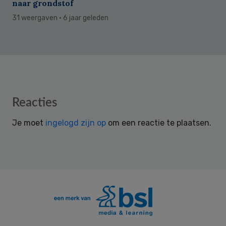
naar grondstof
31 weergaven
· 6 jaar geleden
Reader
Reacties
Interactions
Je moet
ingelogd zijn op
om een reactie te plaatsen.