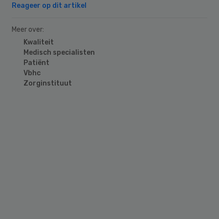
Reageer op dit artikel
Meer over:
Kwaliteit
Medisch specialisten
Patiënt
Vbhc
Zorginstituut
Primary
Sidebar