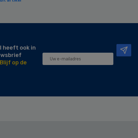
it artikel
l heeft ook in
uwsbrief
Blijf op de