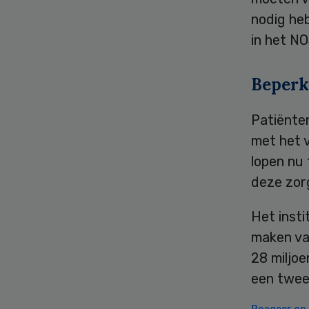
nodig he
in het NO
Beperk
Patiënte
met het v
lopen nu
deze zor
Het insti
maken van
28 miljoe
een tweed