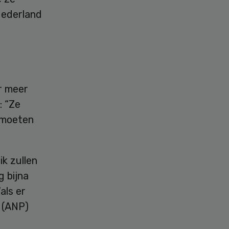
Nederland
r meer
: “Ze
 moeten
k zullen
g bijna
als er
. (ANP)