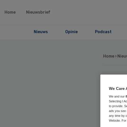
Home
Nieuwsbrief
Nieuws
Opinie
Podcast
Home
›
Nieu
Zor
We Care 
ve
We and our
Selecting I 
to provide. S
he
ads you see 
any time by c
Website. For 