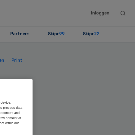
Searc
Inloggen
this
websit
Partners
Skipr
99
Skipr
22
Primary
Sidebar
en
Print
ere
 device.
rs process data
me content and
raw consent at
ect within our