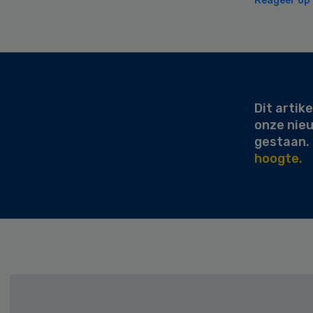
Reageer op d
Secondary
Sidebar
Dit artike
onze nie
gestaan.
hoogte.