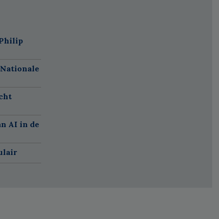
Philip
 Nationale
cht
n AI in de
ulair