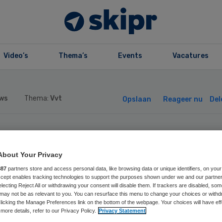
Video’s
Thema’s
Events
Vacatures
ws
Thema:
Vvt
Opslaan
Reageer nu
Del
ginstituut: ruim
About Your Privacy
rgoeding
887
partners store and access personal data, like browsing data or unique identifiers, on your
Accept enables tracking technologies to support the purposes shown under we and our partne
electing Reject All or withdrawing your consent will disable them. If trackers are disabled, so
rstelzorg
may not be as relevant to you. You can resurface this menu to change your choices or withd
licking the Manage Preferences link on the bottom of the webpage. Your choices will have eff
more details, refer to our Privacy Policy.
Privacy Statement