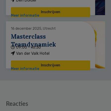
Den Dolder
Inschrijven
Meer informatie
16 december 2025, Utrecht
Masterclass
Teamdynamiek
09:00 - 16:30
Van der Valk Hotel
Inschrijven
Meer informatie
Reader
Reacties
Interactions