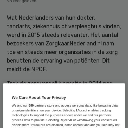
98 keer gelezen
Wat Nederlanders van hun dokter,
tandarts, ziekenhuis of verpleeghuis vinden,
werd in 2015 steeds relevanter. Het aantal
bezoekers van ZorgkaarNederland.nl nam
toe en steeds meer organisaties in de zorg
benutten de ervaring van patiënten. Dit
meldt de NPCF.
Trok de zorgvergelijkingssite in 2014 nog
ruim 900 duizend bezoekers per maand,
We Care About Your Privacy
inmiddels zijn het er meer dan een miljoen
We and our
889
partners store and access personal data, like browsing data
per maand. In totaal trok de website het
or unique identifiers, on your device. Selecting I Accept enables tracking
technologies to support the purposes shown under we and our partners
afgelopen jaar ruim 48,5 miljoen bezoekers.
process data to provide. Selecting Reject All or withdrawing your consent will
In 2014 waren het er nog bijna 37 miljoen in
disable them. If trackers are disabled, some content and ads you see may not