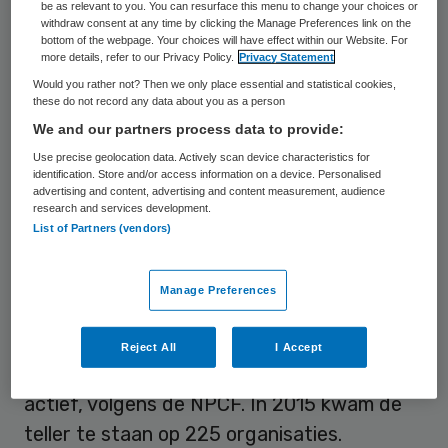
be as relevant to you. You can resurface this menu to change your choices or
totaal. Het aantal waarderingen door
withdraw consent at any time by clicking the Manage Preferences link on the
bottom of the webpage. Your choices will have effect within our Website. For
patiënten nam ook toe: van 206 duizend in
more details, refer to our Privacy Policy.
Privacy Statement
2014 naar ruim 272 duizend in 2015.
Would you rather not? Then we only place essential and statistical cookies,
these do not record any data about you as a person
Inmiddels komen er maandelijks ruim
We and our partners process data to provide:
negenduizend waarderingen bij. De
Use precise geolocation data. Actively scan device characteristics for
bezoekers kijken niet alleen hoe hun
identification. Store and/or access information on a device. Personalised
advertising and content, advertising and content measurement, audience
behandelaar scoort, maar maken ook
research and services development.
gebruik van de informatie die per
List of Partners (vendors)
aandoening geboden wordt. Dat kan
inmiddels voor 21 aandoeningen.
Manage Preferences
Steeds meer zorgaanbieders gebruiken de
Reject All
I Accept
waarderingen op ZorgkaartNederland.nl
actief, volgens de NPCF. In 2015 kwam de
teller te staan op 225 organisaties.