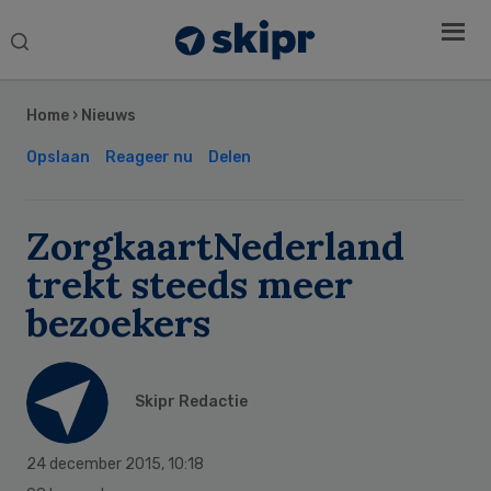
Search
this
Secondary
website
Sidebar
Home
›
Nieuws
Opslaan
Reageer nu
Delen
ZorgkaartNederland
trekt steeds meer
bezoekers
Skipr Redactie
24 december 2015
,
10:18