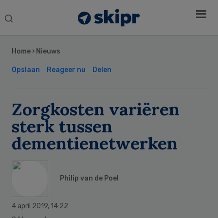
Search
this
Secondary
website
Sidebar
Home
›
Nieuws
Opslaan
Reageer nu
Delen
Zorgkosten variëren
sterk tussen
dementienetwerken
Philip van de Poel
4 april 2019
,
14:22