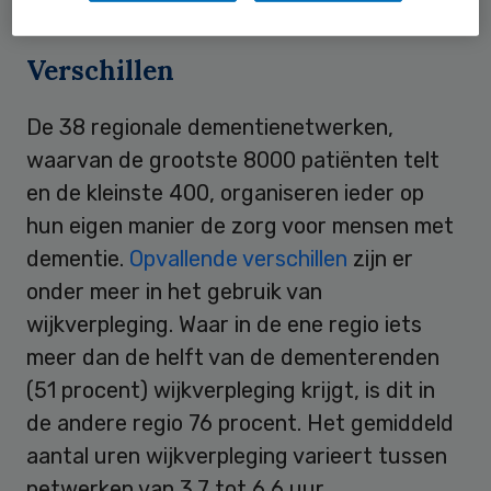
Verschillen
De 38 regionale dementienetwerken,
waarvan de grootste 8000 patiënten telt
en de kleinste 400, organiseren ieder op
hun eigen manier de zorg voor mensen met
dementie.
Opvallende verschillen
zijn er
onder meer in het gebruik van
wijkverpleging. Waar in de ene regio iets
meer dan de helft van de dementerenden
(51 procent) wijkverpleging krijgt, is dit in
de andere regio 76 procent. Het gemiddeld
aantal uren wijkverpleging varieert tussen
netwerken van 3,7 tot 6,6 uur.