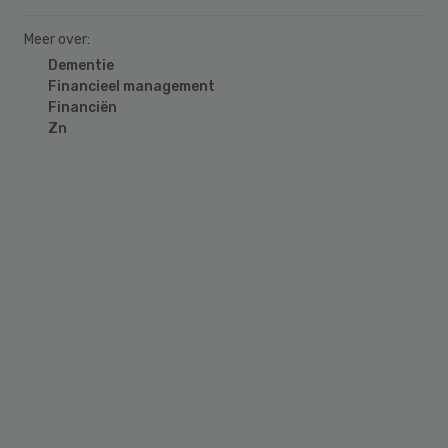
Meer over:
Dementie
Financieel management
Financiën
Zn
Primary
Sidebar