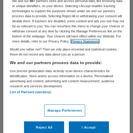
de diverse regio’s is ook terug te zien in de
We and our
887
partners store and access personal data, like browsing data
or unique identifiers, on your device. Selecting I Accept enables tracking
zorgkosten. Die verschillen lopen op tot
technologies to support the purposes shown under we and our partners
process data to provide. Selecting Reject All or withdrawing your consent will
8500 euro per patiënt per jaar, zo becijfert
disable them. If trackers are disabled, some content and ads you see may not
be as relevant to you. You can resurface this menu to change your choices or
Vektis in opdracht van Zorgverzekeraars
withdraw consent at any time by clicking the Manage Preferences link on the
bottom of the webpage. Your choices will have effect within our Website. For
Nederland (ZN).
more details, refer to our Privacy Policy.
Privacy Statement
Would you rather not? Then we only place essential and statistical cookies,
Een eenduidige verklaring voor de
these do not record any data about you as a person
kostenverschillen is er niet. De
We and our partners process data to provide:
veronderstelling dat een groter aanbod van
Use precise geolocation data. Actively scan device characteristics for
identification. Store and/or access information on a device. Personalised
wijkverpleging en eerstelijnsverblijf
advertising and content, advertising and content measurement, audience
research and services development.
automatisch leidt tot lagere kosten in de
List of Partners (vendors)
intramurale zorg lijkt niet te kloppen. Circa
een kwart van de dementienetwerken
Manage Preferences
maakt zowel in de Zorgverzekeringswet
(Zvw) als in de Wet langdurige zorg (Wlz)
Reject All
I Accept
relatief hoge kosten.